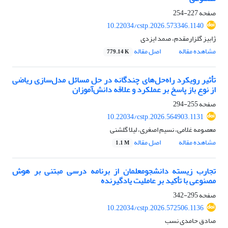
صفحه
227-254
10.22034/cstp.2026.573346.1140
ژابیز گلزارمقدم، صمد ایزدی
مشاهده مقاله
اصل مقاله
779.14 K
تأثیر رویکرد راه‌حل‌های چندگانه در حل مسائل مدل‌سازی ریاضی
از نوع باز پاسخ بر عملکرد و علاقه دانش‌آموزان
صفحه
255-294
10.22034/cstp.2026.564903.1131
معصومه غلامی، نسیم اصغری، لیلا گلشنی
مشاهده مقاله
اصل مقاله
1.1 M
تجارب زیسته دانشجومعلمان از برنامه درسی مبتنی بر هوش
مصنوعی با تأکید بر عاملیت یادگیرنده
صفحه
295-342
10.22034/cstp.2026.572506.1136
صادق حامدی نسب