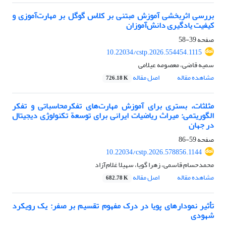
بررسی اثربخشی آموزش مبتنی بر کلاس گوگل بر مهارت‌آموزی و
کیفیت یادگیری دانش‌آموزان
صفحه
39-58
10.22034/cstp.2026.554454.1115
سمیه قاضی، معصومه عیلامی
مشاهده مقاله
اصل مقاله
726.18 K
مثلثات، بستری برای آموزش مهارت‌های تفکرمحاسباتی و تفکر
الگوریتمی: میراث ریاضیات ایرانی برای توسعة تکنولوژی دیجیتال
در جهان
صفحه
59-86
10.22034/cstp.2026.578856.1144
محمدحسام قاسمی، زهرا گویا، سهیلا غلام‌آزاد
مشاهده مقاله
اصل مقاله
682.78 K
تأثیر نمودارهای پویا در درک مفهوم تقسیم بر صفر: یک رویکرد
شهودی