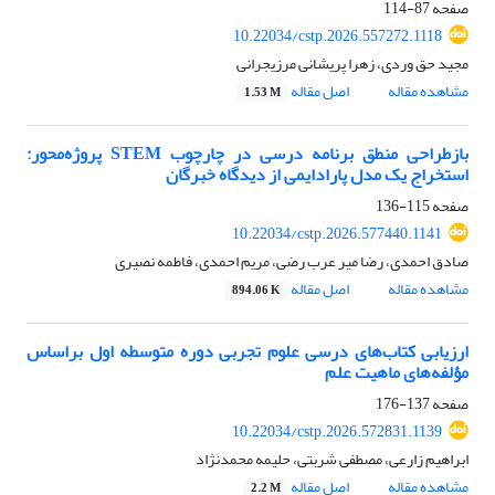
صفحه
87-114
10.22034/cstp.2026.557272.1118
مجید حق وردی، زهرا پریشانی مرزیجرانی
مشاهده مقاله
اصل مقاله
1.53 M
بازطراحی منطق برنامه درسی در چارچوب STEM پروژه‌محور:
استخراج یک مدل پارادایمی از دیدگاه خبرگان
صفحه
115-136
10.22034/cstp.2026.577440.1141
صادق احمدی، رضا میر عرب رضی، مریم احمدی، فاطمه نصیری
مشاهده مقاله
اصل مقاله
894.06 K
ارزیابی کتاب‌های درسی علوم تجربی دوره متوسطه اول براساس
مؤلفه‌های ماهیت علم
صفحه
137-176
10.22034/cstp.2026.572831.1139
ابراهیم زارعی، مصطفی شربتی، حلیمه محمدنژاد
مشاهده مقاله
اصل مقاله
2.2 M