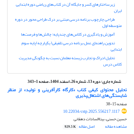
زیرساختارهای کسر و جایگاه آن در کتاب‌های ریاضی دوره ابتدایی
ایران
طراحی چارچوب برنامه درسی مبتنی بر درک طراحی محور در دوره
متوسطه اول
آموزش و یادگیری در کلاس‌های چندپایه: چالش‌ها و فرصت‌ها
تدوین راهنمای عمل برنامه درسی تلفیقی( یکپارچه)پایه سوم
ابتدایی
تحلیل ادراک و تجارب زیسته معلمان نسبت به چگونگی مدیریت
کلاس درس
شماره جاری:
دوره 13، شماره 26، اسفند 1404، صفحه 1-343
تحلیل محتوای کیفی کتاب «کارگاه کارآفرینی و تولید» از منظر
شایستگی‌های اشتغال‌پذیری
صفحه
15-38
10.22034/cstp.2025.556217.1117
حسین حسنی، بیتاالسادات دهقانی
مشاهده مقاله
اصل مقاله
929.5 K