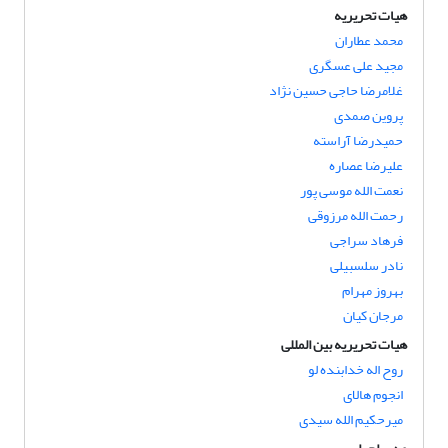
هیات تحریریه
محمد عطاران
مجید علی عسگری
غلامرضا حاجی حسین نژاد
پروین صمدی
حمیدرضا آراسته
علیرضا عصاره
نعمت الله موسی پور
رحمت الله مرزوقی
فرهاد سراجی
نادر سلسبیلی
بهروز مهرام
مرجان کیان
هیات تحریریه بین المللی
روح اله خدابنده لو
انجوم هالای
میرحکیم الله سیدی