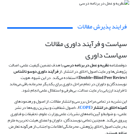
فرایند پذیرش مقالات
سیاست و فرآیند داوری مقالات
سیاست داوری
دوفصلنامه
نظریه و عمل در برنامه درسی
با هدف تضمین کیفیت علمی، اصالت
پژوهش‌ها و رعایت اصول اخلاق در انتشار، از
فرآیند داوری دوسو ناشناس
(Double-Blind Peer Review)
استفاده می‌کند. در این شیوه، هویت
نویسندگان و داوران در تمام مراحل داوری برای یکدیگر محرمانه باقی می‌ماند
تا فرایند ارزیابی با رعایت عدالت، بی‌طرفی و استقلال علمی انجام شود.
این نشریه در تمامی مراحل بررسی و انتشار مقالات، از اصول و رهنمودهای
کمیته اخلاق در انتشار (
COPE
)
، «اصول شفافیت و بهترین رویه‌ها در نشر
علمی»، و ضوابط و آیین‌نامه‌های نشریات علمی وزارت علوم، تحقیقات و فناوری
پیروی می‌کند. همچنین تمامی نویسندگان، داوران و اعضای هیئت تحریریه ملزم
به رعایت اصول اخلاق پژوهش، محرمانگی اطلاعات و اجتناب از هرگونه تعارض
منافع هستند.