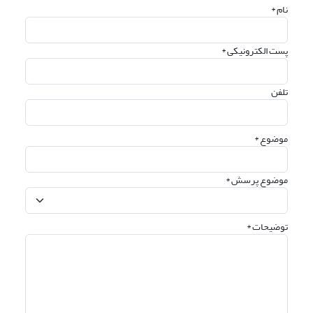
نام *
پست الکترونیکی *
تلفن
موضوع *
موضوع پرسش *
توضیحات *