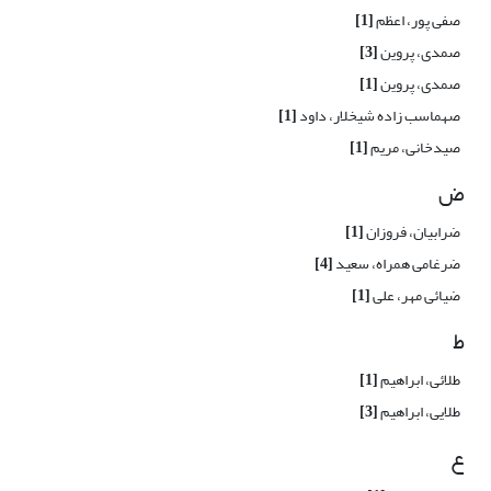
صفی پور، اعظم
[1]
صمدی، پروین
[3]
صمدی، پروین
[1]
صهماسب زاده شیخلار، داود
[1]
صیدخانی، مریم
[1]
ض
ضرابیان، فروزان
[1]
ضرغامی همراه، سعید
[4]
ضیائی مهر، علی
[1]
ط
طلائی، ابراهیم
[1]
طلایی، ابراهیم
[3]
ع