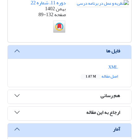
دوره 11، شماره 22
بهمن 1402
صفحه
89-132
فایل ها
XML
اصل مقاله
1.07 M
هم رسانی
ارجاع به این مقاله
آمار