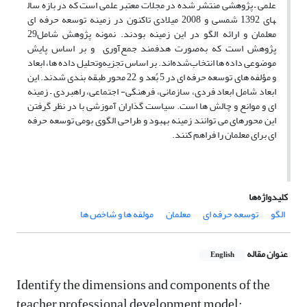
علمی
–
پژوهشی منتشر شده در مجلات معتبر علمی است که در بازه سال
های 1392 شمسی و 2008 میلادی تاکنون در زمینه توسعه حرفه­ ای
معلمان و ارائه الگو در این زمینه بودند. نمونه پژوهش شامل29
پژوهش است که به‌صورت هدفمند جمع‌آوری و بر اساس پایش
موضوعی داده ­ها انتخاب‌شده‌اند. بر اساس تجزیه‌وتحلیل داده ها، ابعاد
و مؤلفه­ های توسعه حرفه ­­ای در 5 بُعد و 22 محور طبقه ­بندی شدند. این
ابعاد شامل ابعاد فردی، سازمانی، فرهنگی- اجتماعی، راهبردی
–
زمینه
­ای و موانع و چالش ­ها
است. سیاست­ گذاران آموزشی با در نظر گرفتن
این محورهای می­ توانند زمینه بهبود و طراحی الگوی بومی توسعه حرفه
­ای برای
معلمان را فراهم کنند.
کلیدواژه‌ها
الگو
توسعه حرفه ای
معلمان
مولفه ها و شاخص ها
عنوان مقاله
English
Identify the dimensions and components of the
teacher professional development model: