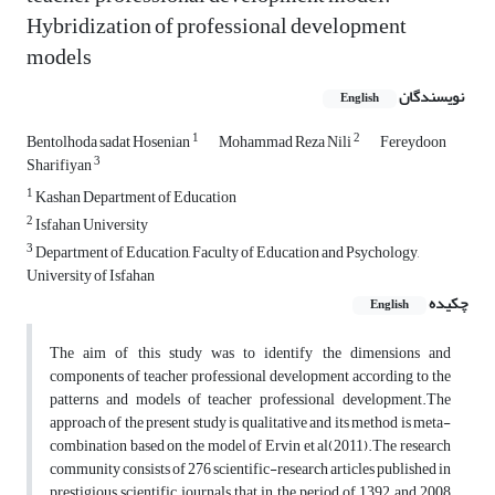
Hybridization of professional development
models
نویسندگان
English
1
2
Bentolhoda sadat Hosenian
Mohammad Reza Nili
Fereydoon
3
Sharifiyan
1
Kashan Department of Education
2
Isfahan University
3
Department of Education, Faculty of Education and Psychology,
University of Isfahan
چکیده
English
The aim of this study was to identify the dimensions and
components of teacher professional development according to the
patterns and models of teacher professional development.The
approach of the present study is qualitative and its method is meta-
combination based on the model of Ervin et al(2011).The research
community consists of 276 scientific-research articles published in
prestigious scientific journals that in the period of 1392 and 2008