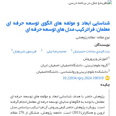
شناسایی ابعاد و مولفه های الگوی توسعه حرفه ای
معلمان: فراترکیب مدل های توسعه حرفه ای
نوع مقاله : مقاله پژوهشی
نویسندگان
3
2
1
بنت الهدی سادات حسینیان
محمدرضا نیلی
فریدون شریفیان
1
آموزش و پروروش
2
گروه علوم تربیتی ، دانشگاه اصفهان، اصفهان، ایران
3
دانشکده علوم تربیتی و روانشناسی ، دانشگاه اصفهان
10.22034/tpcj.2024.190319
چکیده
پژوهش حاضر با هدف شناسایی ابعاد و مؤلفه ­های توسعه حرفه­ ای
معلمان با توجه به الگوها و مدل­های توسعه حرفه ­ای معلمان انجام گرفته
است. رویکرد پژوهش حاضر کیفی و روش آن فرا ترکیب براساس مدل
اروین و همکاران(2011) است. جامعه پژوهش، متشکل از 276 مقاله