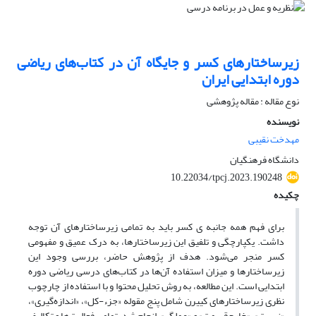
زیرساختارهای کسر و جایگاه آن در کتاب‌های ریاضی
دوره ابتدایی ایران
نوع مقاله : مقاله پژوهشی
نویسنده
مهدخت نقیبی
دانشگاه فرهنگیان
10.22034/tpcj.2023.190248
چکیده
برای فهم همه جانبه­ ی کسر باید به تمامی زیرساختارهای آن توجه
داشت.
یکپارچگی و تلفیق این زیرساختارها، به درک عمیق و مفهومی
کسر منجر می‌شود. هدف از پژوهش حاضر، بررسی وجود این
زیرساختارها و میزان استفاده آن‌ها در کتاب‌های درسی ریاضی دوره
ابتدایی است.
این مطالعه، به روش تحلیل محتوا و با استفاده از چارچوب
نظری زیرساختارهای کییرن شامل پنج مقوله «جزء-کل»، «اندازه‌گیری»،
«نسبت»، «خارج‌قسمت» و «عملگر»
،
انجام شد. تمامی فعالیت‌ها و تکالیف