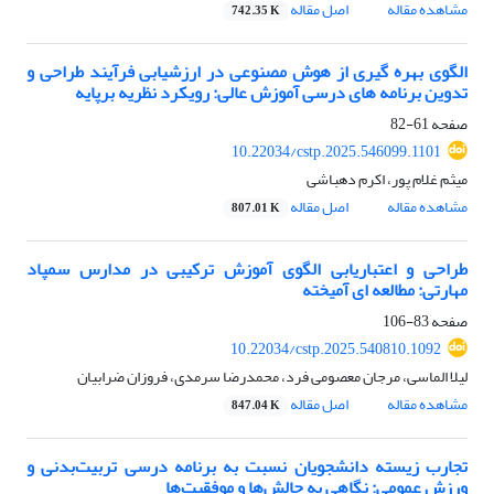
مشاهده مقاله
اصل مقاله
742.35 K
الگوی بهره گیری از هوش مصنوعی در ارزشیابی فرآیند طراحی و
تدوین برنامه های درسی آموزش عالی: رویکرد نظریه برپایه
صفحه
61-82
10.22034/cstp.2025.546099.1101
میثم غلام پور، اکرم دهباشی
مشاهده مقاله
اصل مقاله
807.01 K
طراحی و اعتباریابی الگوی آموزش ترکیبی در مدارس سمپاد
مهارتی: مطالعه ای آمیخته
صفحه
83-106
10.22034/cstp.2025.540810.1092
لیلا الماسی، مرجان معصومی فرد، محمدرضا سرمدی، فروزان ضرابیان
مشاهده مقاله
اصل مقاله
847.04 K
تجارب زیسته دانشجویان نسبت به برنامه درسی تربیت‌بدنی و
ورزش عمومی: نگاهی به چالش‌ها و موفقیت‌ها