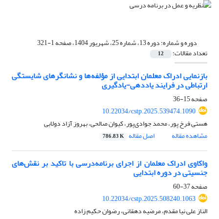
دوره و شماره:
دوره 13، شماره 25، شهریور 1404، صفحه 1-321
تعداد مقالات:
12
بازنمایی ادراک معلمان ابتدایی از مؤلفه‌ها و نشانگرهای شایستگی
ارتباطی در فرایند یاددهی-یادگیری
صفحه
15-36
10.22034/cstp.2025.539474.1090
هستی فرخ پور، محمد جوادی‌پور، کیوان صالحی، بهروز آزاد دولابی
مشاهده مقاله
اصل مقاله
786.83 K
واکاوی ادراک معلمان از اجرای برنامه‌درسی با تاکید بر نقش‌های
جنسیتی در دوره ابتدایی
صفحه
37-60
10.22034/cstp.2025.508240.1063
الناز علی نیا مقدم، مرضیه دهقانی، رضوان حکیم زاده