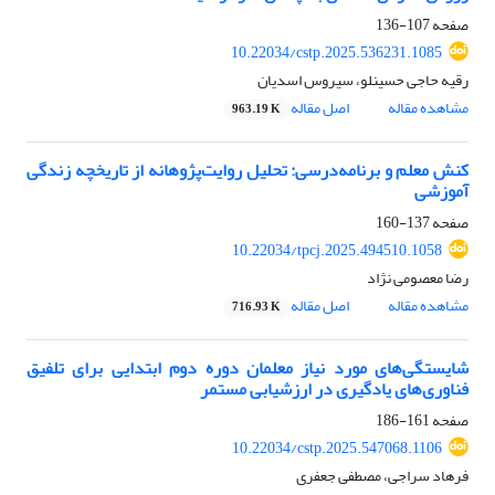
صفحه
107-136
10.22034/cstp.2025.536231.1085
رقیه حاجی حسینلو، سیروس اسدیان
مشاهده مقاله
اصل مقاله
963.19 K
کنش معلم و برنامه‌درسی: تحلیل روایت‌پژوهانه از تاریخچه زندگی
آموزشی
صفحه
137-160
10.22034/tpcj.2025.494510.1058
رضا معصومی نژاد
مشاهده مقاله
اصل مقاله
716.93 K
شایستگی‌های مورد نیاز معلمان دوره دوم ابتدایی برای تلفیق
فناوری‌های یادگیری در ارزشیابی مستمر
صفحه
161-186
10.22034/cstp.2025.547068.1106
فرهاد سراجی، مصطفی جعفری