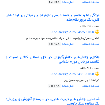
مشاهده مقاله
اصل مقاله
653.19 K
ویژگی ها و عناصر برنامه درسی علوم تجربی مبتنی بر ایده های
کلان: یک مرور نظام مند
صفحه
187-210
10.22034/cstp.2025.548359.1108
شادی نصرتی، ابراهیم طلائی، جواد حاتمی، محمود مهرمحمدی
مشاهده مقاله
اصل مقاله
585.45 K
واکاوی چالش‌های دانش‌آموزان در حل مسائل کلامی نسبت و
تناسب در پایان دوره ابتدایی
صفحه
211-240
10.22034/cstp.2025.545610.1100
فرشته دلیر، مریم محسن پور
مشاهده مقاله
اصل مقاله
706.57 K
شناسایی چالش های تربیت هنری در سیستم آموزش ‌و پرورش:
یک مطالعه سنتزپژوهی