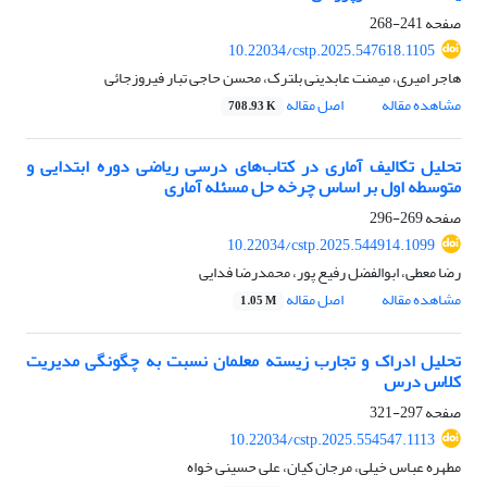
صفحه
241-268
10.22034/cstp.2025.547618.1105
هاجر امیری، میمنت عابدینی بلترک، محسن حاجی تبار فیروزجائی
مشاهده مقاله
اصل مقاله
708.93 K
تحلیل تکالیف آماری در کتاب‌های درسی ریاضی دوره ابتدایی و
متوسطه اول بر اساس چرخه حل مسئله آماری
صفحه
269-296
10.22034/cstp.2025.544914.1099
رضا معطی، ابوالفضل رفیع پور، محمدرضا فدایی
مشاهده مقاله
اصل مقاله
1.05 M
تحلیل ادراک و تجارب زیسته معلمان نسبت به چگونگی مدیریت
کلاس درس
صفحه
297-321
10.22034/cstp.2025.554547.1113
مطهره عباس خیلی، مرجان کیان، علی حسینی خواه