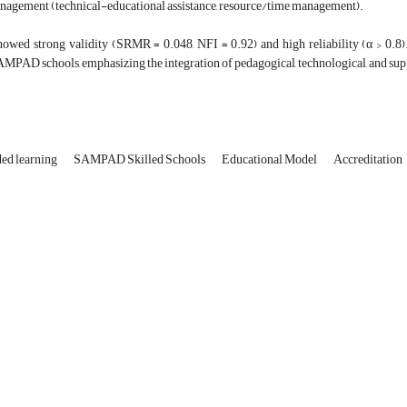
nagement (technical-educational assistance, resource/time management).
owed strong validity (SRMR = 0.048, NFI = 0.92) and high reliability (α > 0.8)
MPAD schools, emphasizing the integration of pedagogical, technological, and supp
ed learning
SAMPAD Skilled Schools
Educational Model
Accreditation