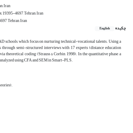
n, Iran
x 19395-4697, Tehran, Iran
97, Tehran, Iran
چکیده
English
D schools, which focus on nurturing technical-vocational talents. Using a
s through semi-structured interviews with 17 experts (distance education
via theoretical coding (Strauss & Corbin, 1998). In the quantitative phase, a
data analyzed using CFA and SEM in Smart-PLS.
eories).