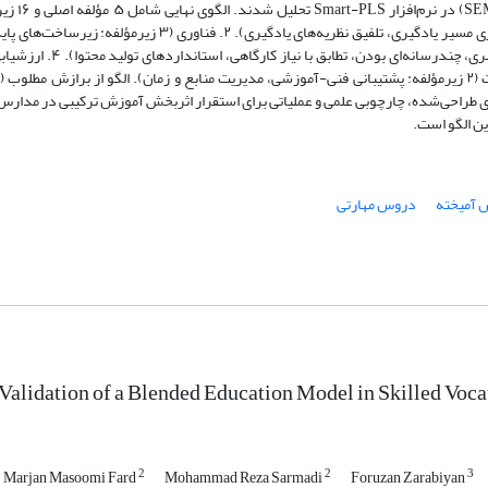
پداگوژیک (۴ زیرمؤلفه: طراحی مبتنی بر شایستگی، یادگیری فعال، انعطاف‌پذیری مسیر یادگیری، تلفیق نظریه‌های یادگیر
ردار بود. درنتیجه‌ الگوی طراحی‌شده، چارچوبی علمی و عملیاتی برای استقرار اثربخش آموزش ترکیبی در مد
ین الگو است.
 آمیخته
دروس مهارتی
Validation of a Blended Education Model in Skilled Voc
2
2
3
Marjan Masoomi Fard
Mohammad Reza Sarmadi
Foruzan Zarabiyan