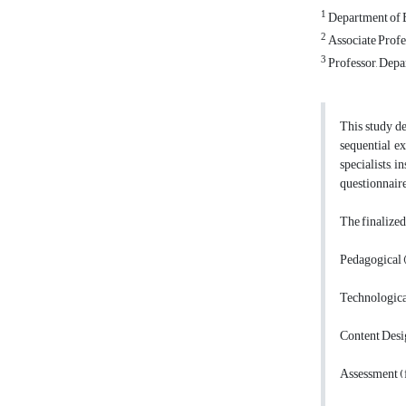
1
Department of E
2
Associate Profe
3
Professor, Depa
This study d
sequential e
specialists, 
questionnaire
The finalize
Pedagogical (
Technological 
Content Desig
Assessment (f