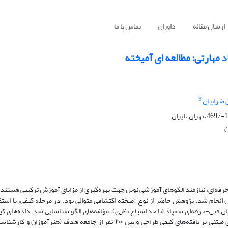
ارسال مقاله
داوران
تماس با ما
مهارتی: مطالعه ای آمیخته
3
 ضرابیان
فه‌ای، نیازمند الگوهای آموزشی نوین جهت بهره‌گیری از مزایای آموزش ترکیبی هستند.
انجام شد. پژوهش حاضر از نوع آمیخته اکتشافی متوالی بود. در مرحله کیفی، با استف
زان و کارشناسان فنی-حرفه‌ای سمپاد (تا حد اشباع نظری)، مؤلفه‌های الگو شناسایی شد. داده‌های 
نظری (اشتراوس و کوربین، ۱۹۹۸) تحلیل گردید. در مرحله کمّی، پرسشنامه‌ای مبتنی بر یافته‌های کیفی طراحی و بین ۲۰۰ نفر از جا