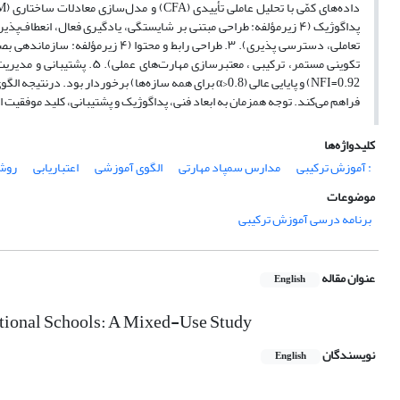
NFI=0.92) و پایایی عالی (α>0.8 برای همه سازه‌ها) برخو
فراهم می‌کند. توجه همزمان به ابعاد فنی، پداگوژیک و پشتیبانی، کلید موفقیت ا
کلیدواژه‌ها
: آموزش ترکیبی
مدارس سمپاد مهارتی
الگوی آموزشی
اعتباریابی
روش
موضوعات
برنامه درسی آموزش ترکیبی
عنوان مقاله
English
ational Schools: A Mixed-Use Study
نویسندگان
English