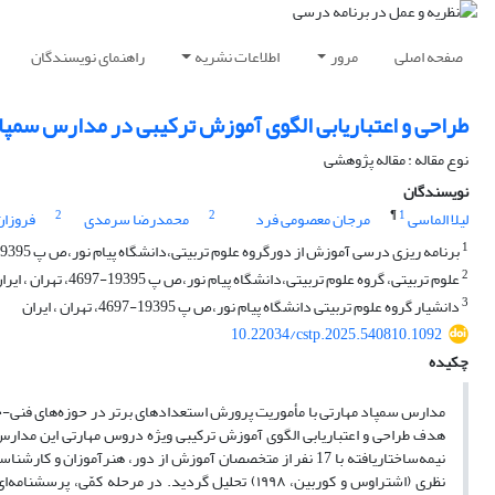
صفحه اصلی
مرور
اطلاعات نشریه
راهنمای نویسندگان
طراحی و اعتباریابی الگوی آموزش ترکیبی در مدارس سمپاد 
نوع مقاله : مقاله پژوهشی
نویسندگان
2
2
¶
1
لیلا الماسی
مرجان معصومی فرد
محمدرضا سرمدی
فروزان
1
برنامه ریزی درسی آموزش از دورگروه علوم تربیتی،دانشگاه پیام نور،ص پ 19395-4697، تهران ، ایران
2
علوم تربیتی، گروه علوم تربیتی،دانشگاه پیام نور،ص پ 19395-4697، تهران ، ایران
3
دانشیار گروه علوم تربیتی دانشگاه پیام نور،ص پ 19395-4697، تهران ، ایران
10.22034/cstp.2025.540810.1092
چکیده
مدارس سمپاد مهارتی با مأموریت پرورش استعدادهای برتر در حوزه‌های فنی-حر
هدف طراحی و اعتباریابی الگوی آموزش ترکیبی ویژه دروس مهارتی این مدارس 
نیمه‌ساختاریافته با 17 نفر از متخصصان آموزش از دور، هنرآمو