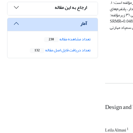
داده‌های کمّی با تحلیل عاملی تأییدی (CFA) و مدل‌سازی معادلات ساختاری (SEM) در نرم‌افزار Smart-PLS تحلیل شدند. الگوی نهایی شامل ۵ مؤلفه اصلی و ۱۶ زیرمؤلفه است: ۱.
ارجاع به این مقاله
ی). ۲. فناوری (۳ زیرمؤلفه: زیرساخت‌های پایدار، پلتفرم‌های
تعاملی، دسترسی پذیری). ۳. طراحی رابط و محتوا (۴ زیرمؤلفه: سازماندهی بصری، چندرسانه‌ای بودن، تطابق با نیاز کارگاهی، استانداردهای تولید محتوا). ۴. ارزشیابی (۳ زیرمؤلفه:
تکوینی مستمر، ترکیبی ، معتبرسازی مهارت‌های عملی). ۵. پشتیبانی و مدیریت (۲ زیرمؤلفه: پشتیبانی فنی-آموزشی، مدیریت منابع و زمان). الگو از برازش مطلوب (SRMR=0.048,
آمار
ارس سمپاد مهارتی
تعداد مشاهده مقاله
230
تعداد دریافت فایل اصل مقاله
132
Design and 
1
Leila Almasi