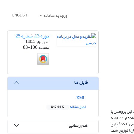
ورود به سامانه
ENGLISH
دوره 13، شماره 25
شهریور 1404
صفحه
83-106
فایل ها
XML
اصل مقاله
847.04 K
 این پژوهش با
اده از مصاحبه
کیفی با کدگذاری
هم رسانی
معه هدف (هنرآموزان و کارشناسان) توزیع شد.