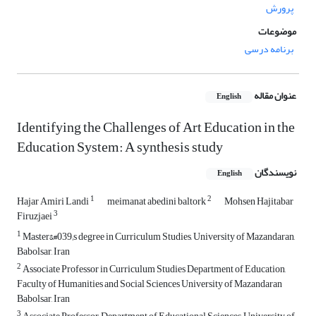
پرورش
موضوعات
برنامه درسی
عنوان مقاله
English
Identifying the Challenges of Art Education in the
Education System: A synthesis study
نویسندگان
English
1
2
Hajar Amiri Landi
meimanat abedini baltork
Mohsen Hajitabar
3
Firuzjaei
1
Master&#039;s degree in Curriculum Studies, University of Mazandaran,
Babolsar, Iran
2
Associate Professor in Curriculum Studies Department of Education,
Faculty of Humanities and Social Sciences University of Mazandaran
Babolsar, Iran
3