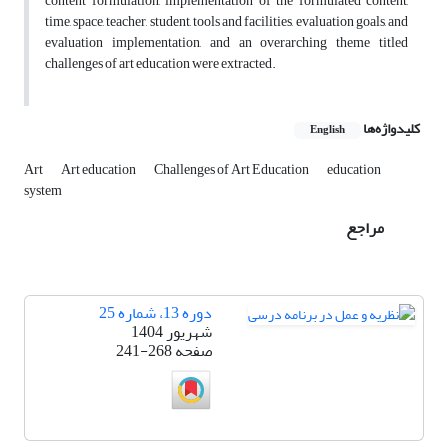
content formulation, implementation of the formulated content,
time, space, teacher, student, tools and facilities, evaluation goals, and
evaluation implementation, and an overarching theme titled
challenges of art education were extracted.
کلیدواژه‌ها
English
Art
Art education
Challenges of Art Education
education
system
مراجع
دوره 13، شماره 25
شهریور 1404
صفحه
241-268