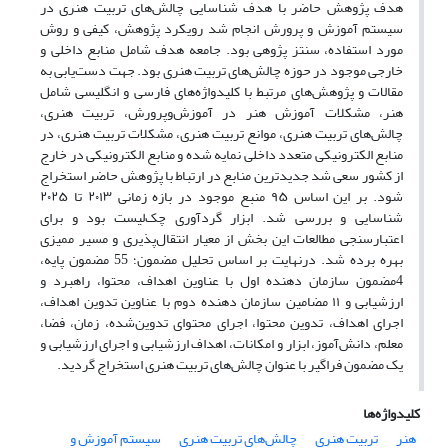
هدف پژوهش حاضر با هدف شناسایی چالش‌های تربیت هنری در
سیستم آموزش و پرورش انجام شد رویکرد پژوهش، کیفی و روش
مورد استفاده، سنتز پژوهی بود. جامعه‌ هدف شامل منابع داخلی و
خارجی موجود در حوزه چالش‌های تربیت هنری بود. جهت دست‌یابی به
مقالات و پژوهش‌های مرتبط با کلیدواژه‌های فارسی و انگلیسی شامل
هنر، مشکلات آموزش هنر در آموزش‌وپرورش، تربیت هنری،
چالش‌های تربیت هنری، موانع تربیت هنری، مشکلات تربیت هنری، در
منابع الکترونیکی متعدد داخلی نمایه شده و منابع الکترونیکی در خارج
از کشور سعی شد جدیدترین منابع در ارتباط با پژوهش حاضر استخراج
شود. بر این اساس ۹۵ منبع موجود در بازه زمانی ۲۰۱۳ تا ۲۰۲۵
شناسایی و بررسی شد. ابزار گردآوری چک‌لیست بود و برای
اعتبارسنجی مطالعات این بخش از معیار انتقال‌پذیری و مسیر ممیزی
بهره برده شد. درنهایت بر اساس تحلیل مضمون؛ 55 مضمون پایه،
4مضمون سازمان دهنده اول با عناوین اهداف، محتوا، راهبرد و
ارزشیابی و ۱۱ مضامین سازمان دهنده دوم با عناوین تدوین اهداف،
اجرای اهداف، تدوین محتوا، اجرای محتوای تدوین‌شده، زمان، فضا،
معلم، دانش‌آموز، ابزار و امکانات، اهداف ارزشیابی و اجرای ارزشیابی و
یک مضمون فراگیر با عنوان چالش‌های تربیت هنری استخراج گردید.
کلیدواژه‌ها
هنر
تربیت هنری
چالش‌های تربیت هنری
سیستم آموزش‌ و