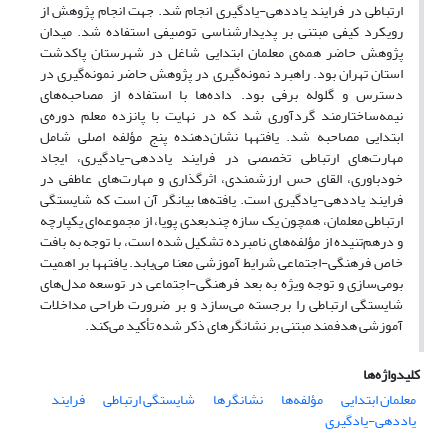
ارتباطی در فرایند یاددهی-یادگیری انجام شد. جهت انجام پژوهش از
رویکرد کیفی مبتنی بر پدیدارشناسی توصیفی استفاده شد. میدان
پژوهش حاضر همه‌ی معلمان ابتدایی شاغل در شهرستان پاکدشت
استان تهران بود. راهبرد نمونه‌گیری در پژوهش حاضر نمونه‌گیری در
دسترس و گلوله برفی بود. داده‌ها با استفاده از مصاحبه‌های
نیمه‌ساختارمند گردآوری شد که در نهایت با پانزده معلم دوره‌ی
ابتدایی مصاحبه شد. یافتهها نشان‌دهنده پنج مؤلفه اصلی شامل
مهارت‌های ارتباطی تخصصی در فرایند یاددهی-یادگیری، ایجاد
خودباوری، القای حس ارزشمندی، اثرگذاری و مهارت‌های عاطفی در
فرایند یاددهی-یادگیری است. یافته‌ها بیانگر آن است که شایستگی
ارتباطی معلمان، همچون یک سازه چندبعدی پویا، از مجموعه‌ای یکپارچه
و درهم‌تنیده از مؤلفه‌های نامبرده تشکیل شده است، با توجه به بافت
خاص فرهنگی-اجتماعی شرایط آموزشی معنا می‌یابد. یافتهها بر اهمیت
بومی‌سازی و توجه ویژه به بعد فرهنگی-اجتماعی در توسعه مدل‌های
شایستگی ارتباطی را برجسته می‌سازد و بر ضرورت طراحی مداخلات
آموزشی هدفمند مبتنی بر نشانگرهای ذکر شده تأکید می‌کند.
کلیدواژه‌ها
معلمان ابتدایی
مؤلفه‌ها
نشانگرها
شایستگی ارتباطی
فرایند
یاددهی-یادگیری