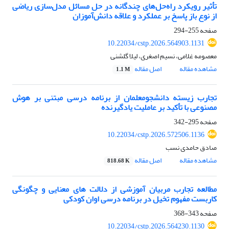
تأثیر رویکرد راه‌حل‌های چندگانه در حل مسائل مدل‌سازی ریاضی
از نوع باز پاسخ بر عملکرد و علاقه دانش‌آموزان
صفحه
255-294
10.22034/cstp.2026.564903.1131
معصومه غلامی، نسیم اصغری، لیلا گلشنی
مشاهده مقاله
اصل مقاله
1.1 M
تجارب زیسته دانشجومعلمان از برنامه درسی مبتنی بر هوش
مصنوعی با تأکید بر عاملیت یادگیرنده
صفحه
295-342
10.22034/cstp.2026.572506.1136
صادق حامدی نسب
مشاهده مقاله
اصل مقاله
818.68 K
مطالعه تجارب مربیان آموزشی از دلالت های معنایی و چگونگی
کاربست مفهوم تخیل در برنامه درسی اوان کودکی
صفحه
343-368
10.22034/cstp.2026.564230.1130