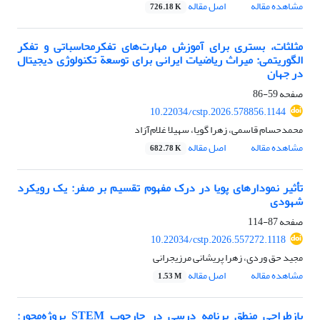
مشاهده مقاله
اصل مقاله
726.18 K
مثلثات، بستری برای آموزش مهارت‌های تفکرمحاسباتی و تفکر
الگوریتمی: میراث ریاضیات ایرانی برای توسعة تکنولوژی دیجیتال
در جهان
صفحه
59-86
10.22034/cstp.2026.578856.1144
محمدحسام قاسمی، زهرا گویا، سهیلا غلام‌آزاد
مشاهده مقاله
اصل مقاله
682.78 K
تأثیر نمودارهای پویا در درک مفهوم تقسیم بر صفر: یک رویکرد
شهودی
صفحه
87-114
10.22034/cstp.2026.557272.1118
مجید حق وردی، زهرا پریشانی مرزیجرانی
مشاهده مقاله
اصل مقاله
1.53 M
بازطراحی منطق برنامه درسی در چارچوب STEM پروژه‌محور: