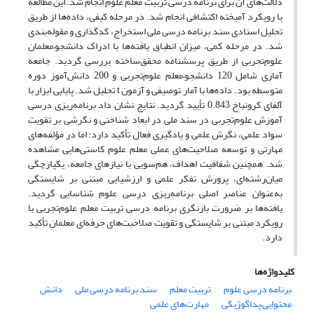
دلالت‌های آن برای برنامه درسی تربیت معلم علوم انجام شد. این مطالعه
با رویکرد آمیخته اکتشافی انجام شد. در مرحله کیفی، داده‌ها از طریق
تحلیل اسنادی سند برنامه درسی ملی استخراج، کدگذاری و مقوله‌بندی
شد. در مرحله کمی، میزان انطباق یافته‌ها با ادراک دانشجو–معلمان
علوم‌تجربی از طریق پرسشنامه محقق‌ساخته بررسی گردید. جامعه
آماری شامل 120 دانشجو–معلم علوم‌تجربی و 200 دانش‌آموز دوره
متوسطه بود. داده‌ها با آمار توصیفی و آزمون t تحلیل شد. پایایی ابزار با
آلفای کرونباخ 0.843 تأیید گردید. نتایج نشان داد برنامه‌ریزی درسی
آموزش علوم‌تجربی در سند ملی در ابعاد شناختی و نگرشی بر تقویت
سواد علمی، نگرش علمی و یادگیری فعال تأکید دارد؛ اما در مؤلفه‌های
مهارتی و توسعه صلاحیت‌های عملی معلم علوم کاستی‌هایی مشاهده
شد. همچنین شفافیت اهداف، هم‌سویی با نیازهای جامعه، یکپارچگی
میان‌رشته‌ای، پرورش تفکر علمی و ارزشیابی مبتنی بر شایستگی
به‌عنوان عناصر اصلی برنامه‌ریزی درسی علوم شناسایی گردید.
یافته‌ها بر ضرورت بازنگری برنامه درسی تربیت معلم علوم‌تجربی با
رویکرد مبتنی بر شایستگی و تقویت صلاحیت‌های حرفه‌ای معلمان تأکید
دارد.
کلیدواژه‌ها
برنامه‌ درسی علوم
تربیت معلم
سند برنامه درسی ملی
دانش
محتوایی–پداگوژیکی
مهارت‌های علمی