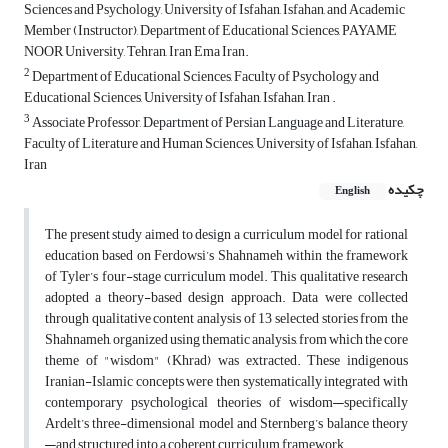
Sciences and Psychology, University of Isfahan, Isfahan, and Academic
Member (Instructor), Department of Educational Sciences, PAYAME
NOOR University, Tehran, Iran Ema Iran.
2
Department of Educational Sciences, Faculty of Psychology and
Educational Sciences, University of Isfahan, Isfahan, Iran .
3
Associate Professor, Department of Persian Language and Literature,
Faculty of Literature and Human Sciences, University of Isfahan, Isfahan,
Iran
چکیده
English
The present study aimed to design a curriculum model for rational
education based on Ferdowsi’s Shahnameh within the framework
of Tyler’s four-stage curriculum model. This qualitative research
adopted a theory-based design approach. Data were collected
through qualitative content analysis of 13 selected stories from the
Shahnameh, organized using thematic analysis, from which the core
theme of "wisdom" (Khrad) was extracted. These indigenous
Iranian-Islamic concepts were then systematically integrated with
contemporary psychological theories of wisdom—specifically
Ardelt’s three-dimensional model and Sternberg’s balance theory
—and structured into a coherent curriculum framework.