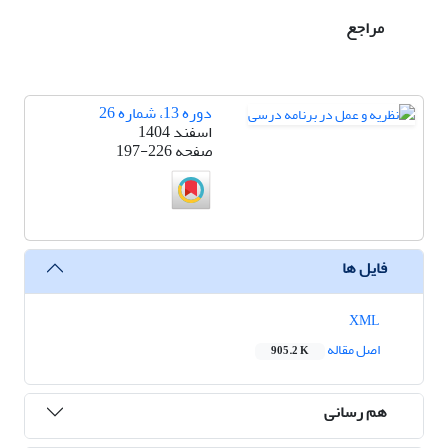
مراجع
دوره 13، شماره 26
اسفند 1404
صفحه
197-226
فایل ها
XML
اصل مقاله
905.2 K
هم رسانی