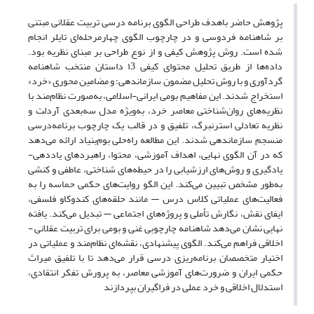
پژوهش حاضر باهدف طراحی الگوی برنامه درسی تربیت عقلانی مبتنی
بر شاهنامه فردوسی و در چارچوب الگوی چهارمرحله‌ای تایلر انجام
شده است. روش پژوهش کیفی و از نوع طراحی بر مبنای نظریه بود.
داده‌ها از طریق تحلیل محتوای کیفی ۱3 داستان منتخب شاهنامه
گردآوری و با روش تحلیل مضمون سازماندهی؛ و مضامین محوری «خرد»
استخراج شدند. این مفاهیم بومی ایرانی-اسلامی، به‌صورت نظام‌مند با
نظریه‌های روان‌شناختی معاصر خرد، به‌ویژه مدل سه‌بعدی آردلت و
نظریه تعادلی استرنبرگ، تلفیق و در قالب یک چارچوب برنامه‌درسی
منسجم سازماندهی شدند. این مطالعه راه‌حلی بوم‌بنیاد ارائه می‌دهد
که در آن الگوی نهایی، اهداف آموزشی، محتوا، راهبردهای یاددهی-
یادگیری و روش‌های ارزشیابی را در حیطه‌های شناختی، عاطفی و کنشی
به‌طور مشخص تبیین می‌کند. این الگو روایت‌های حکمی حماسه را به
فعالیت‌های عملیاتی کلاس درس — مانند حلقه‌های کندوکاو فلسفی،
ایفای نقش، نگارش تأملی و پروژه‌های اجتماعی — تبدیل می‌کند. یافته
نهایی نشان می‌دهد شاهنامه چارچوبی غنی و بومی برای تربیت عقلانی -
اخلاقی فراهم می‌کند. الگوی پیشنهادی، نقشه‌ای نظام‌مند و عملیاتی در
اختیار متخصصان برنامه‌ریزی درسی قرار می‌دهد تا با تلفیق میراث
حکمی ایران و ضرورت‌های آموزشی معاصر، به پرورش تفکر انتقادی،
استدلال اخلاقی و خرد عملی در فراگیران بپردازند