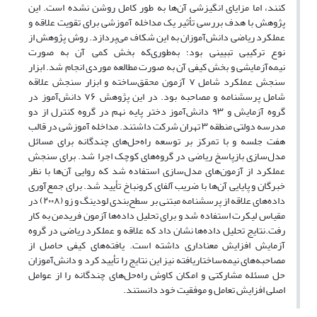
کنند، اما مزایای انگیزشی آن‌ها به طور کامل روشن نشده است. این
پژوهش با هدف بررسی تأثیر یک مداخله آموزشی برای تقویت علاقه و
عملکرد ریاضی دانش‌آموزان به این شکاف می‌پردازد. روش پژوهش از
نوع ترکیبی تبیینی بود؛ به‌طوری‌که بخش کمی آن به صورت
نیمه‌آزمایشی و بخش کیفی آن به صورت مطالعه موردی انجام شد. ابزار
سنجش عملکرد شامل ۷ آزمون محقق‌ساخته و ابزار سنجش علاقه
شامل پرسشنامه و مصاحبه بود. در این پژوهش ۷۶ دانش‌آموز در
گروه آزمایش و ۹۳ دانش‌آموز دختر پایه نهم در گروه کنترل از دو
مدرسه دولتی منطقه ۳ تهران شرکت داشتند. مداخله آموزشی در قالب
هفت جلسه و با تمرکز بر توسعه راه‌حل‌های چندگانه برای مسائل
مدل‌سازی بازپاسخ ریاضی در گروه‌های کوچک اجرا شد. برای سنجش
عملکرد از آزمون‌های مدل‌سازی استفاده شد که روایی آن‌ها با نظر
خبرگان و پایایی آن‌ها با ضریب آلفای کرونباخ تأیید شد. برای جمع‌آوری
داده‌های علاقه از پرسشنامه مبتنی بر سطح‌بندی لودینگ و زو (۲۰۰۸) در
مقیاس لیکرت استفاده شد و برای تحلیل داده‌ها آزمون فریدمن به کار
رفت.نتایج تحلیل داده‌ها نشان داد که علاقه و عملکرد ریاضی در گروه
آزمایش افزایش معناداری داشته است. یافته‌های کیفی حاصل از
مصاحبه‌های نیمه‌ساختاریافته نیز این نتایج را تأیید کرد و دانش‌آموزان
حل مسئله مشارکتی و امکان کاوش راه‌حل‌های چندگانه را از عوامل
اصلی افزایش تعامل و موفقیت خود دانستند.