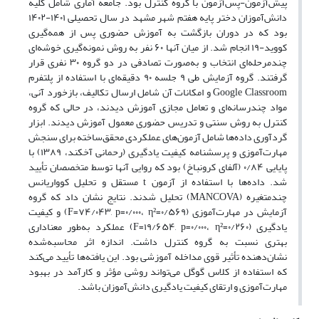
پیش‌آزمون-پس‌آزمون با گروه کنترل بود. جامعه آماری شامل کلیه
دانش‌آموزان دختر پایه هفتم شهر مشهد در سال تحصیلی ۱۴۰۱-۱۴۰۲
بود که در دوران بازگشت به آموزش حضوری پس از همه‌گیری
کووید-۱۹ انجام شد. از میان آنها ۶۰ نفر به روش نمونه‌گیری خوشه‌ای
چندمرحله‌ای انتخاب و به‌صورت تصادفی در دو گروه ۳۰ نفری قرار
گرفتند. گروه آزمایش طی ۹ جلسه ۹۰ دقیقه‌ای با استفاده از پلتفرم
Google Classroom و امکانات آن شامل ارسال تکالیف، بازخورد آنی،
مواد چندرسانه‌ای و تعامل مجازی آموزش دیدند، در حالی که گروه
کنترل به روش سنتی و تدریس حضوری معمول آموزش دیدند. ابزار
گردآوری داده‌ها شامل آزمون‌های عملکردی محقق‌ساخته برای سنجش
مهارت‌آموزی و پرسشنامه کیفیت یادگیری (رحمانی آخکند، ۱۳۸۹) با
پایایی ۰/۸۴ (آلفای کرونباخ) بود که روایی آنها توسط متخصصان تأیید
شد. داده‌ها با استفاده از آزمون t مستقل و تحلیل کوواریانس
چندمتغیره (MANCOVA) تحلیل شدند. نتایج نشان داد که گروه
آزمایش در مهارت‌آموزی (F=۷۴/۰۴۳, p=۰/۰۰۰، η²=۰/۵۶۹) و کیفیت
یادگیری (F=۱۹/۶۵۴, p=۰/۰۰۰، η²=۰/۲۶۰) عملکرد به‌طور معناداری
بهتری نسبت به گروه کنترل داشت. اندازه اثر محاسبه‌شده
نشان‌دهنده تأثیر قوی مداخله آموزشی بود. این یافته‌ها تأیید می‌کند
که استفاده از کلاس گوگل می‌تواند روشی مؤثر و کارآمد در بهبود
مهارت‌آموزی و ارتقای کیفیت یادگیری دانش‌آموزان باشد.