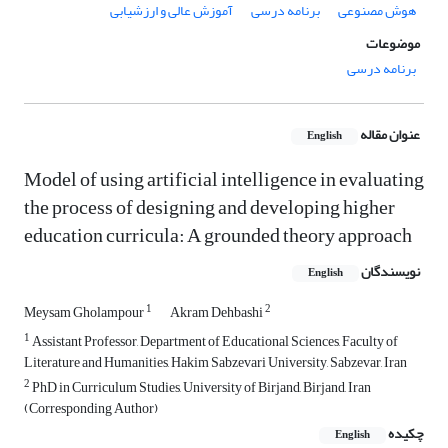
هوش مصنوعی
برنامه درسی
آموزش عالی و ارزشیابی
موضوعات
برنامه درسی
عنوان مقاله
English
Model of using artificial intelligence in evaluating
the process of designing and developing higher
education curricula: A grounded theory approach
نویسندگان
English
1
2
Meysam Gholampour
Akram Dehbashi
1
Assistant Professor, Department of Educational Sciences, Faculty of
Literature and Humanities, Hakim Sabzevari University, Sabzevar, Iran
2
PhD in Curriculum Studies, University of Birjand, Birjand, Iran
(Corresponding Author)
چکیده
English