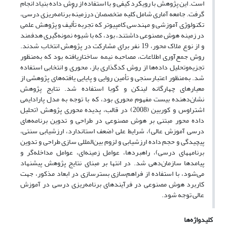
است. این پژوهش با رویکرد کیفی و با استفاده از روش داده بنیاد انجام
گرفت. جامعه آماری شامل کلیه متخصصان درزمینهٔ برنامه‌ریزی درسی،
تکنولوژی آموزشی و مهندسی کامپیوتر که تجربه تألیف و پژوهش علمی
در زمینه هوش مصنوعی داشتند، بود، که با شیوه نمونه‌گیری هدفمند
و از نوع ملاک محور، 19 نفر برای مشارکت در پژوهش انتخاب شدند.
روش جمع‌آوری اطلاعات، مصاحبه نیمه ساختاریافته بود که به‌منظور
تجزیه‌وتحلیل داده‌ها از روش کدگذاری باز، محوری و انتخابی استفاده
شد. به‌منظور اعتبارسنجی و تأمین روایی و پایایی یافته‌های پژوهشی از
معیارهای چهارگانه لینکن و گوبا استفاده شد. نتایج پژوهش
نشان‌دهنده بیست مفهوم محوری بود، که با توجه به مدل پارادایمی
اشتراوس و کوربین (2008) در قالب، پدیده محوری پژوهش (تحلیل
داده محور مبتنی بر هوش مصنوعی در طراحی و تدوین برنامه‌های
درسی آموزش عالی)، شرایط علی (ضعف استاندارد، ارزشیابی سنتی،
پیچیدگی و حجم داده ارزشیابی و لزوم بین‌المللی سازی طراحی و تدوین
برنامه‏های درسی)، راهبردها، عوامل زمینه‌ای، عوامل مداخله‌گر و
پیامدها سازمان‌دهی شد. در انتها بر مبنای نتایج پژوهش پیشنهاد
می‌شود، با استفاده از فراهم‌سازی بسترسازی در ابعاد مذکور، جهت
کاربرد هوش مصنوعی در فرآیندهای برنامه‌ریزی درسی در آموزش
عالی توجه شود.
کلیدواژه‌ها