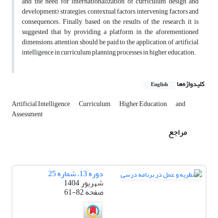
and the need for internationalization of curriculum design and
development), strategies, contextual factors, intervening factors and
consequences. Finally, based on the results of the research, it is
suggested that by providing a platform in the aforementioned
dimensions, attention should be paid to the application of artificial
intelligence in curriculum planning processes in higher education.
کلیدواژه‌ها
English
Artificial Intelligence
Curriculum
Higher Education
and
Assessment
مراجع
دوره 13، شماره 25
شهریور 1404
صفحه
61-82