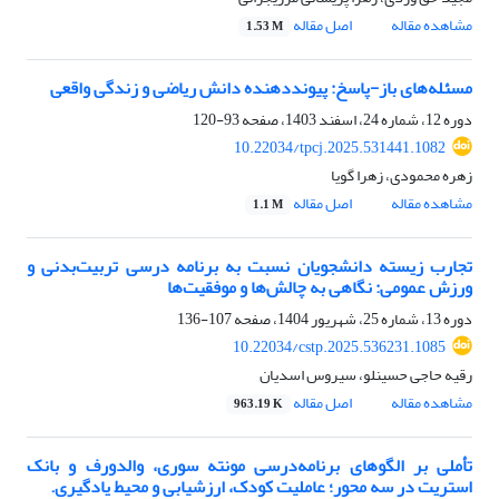
مشاهده مقاله
اصل مقاله
1.53 M
مسئله‌های باز-پاسخ: پیوند‌دهنده دانش ریاضی و زندگی واقعی
دوره 12، شماره 24، اسفند 1403، صفحه
93-120
10.22034/tpcj.2025.531441.1082
زهره محمودی، زهرا گویا
مشاهده مقاله
اصل مقاله
1.1 M
تجارب زیسته دانشجویان نسبت به برنامه درسی تربیت‌بدنی و
ورزش عمومی: نگاهی به چالش‌ها و موفقیت‌ها
دوره 13، شماره 25، شهریور 1404، صفحه
107-136
10.22034/cstp.2025.536231.1085
رقیه حاجی حسینلو، سیروس اسدیان
مشاهده مقاله
اصل مقاله
963.19 K
تأملی بر الگوهای برنامه‌درسی مونته سوری، والدورف و بانک
استریت در سه محور؛ عاملیت کودک، ارزشیابی و محیط یادگیری.