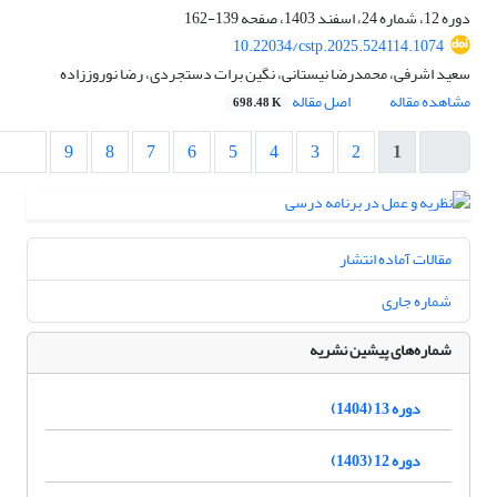
دوره 12، شماره 24، اسفند 1403، صفحه
139-162
10.22034/cstp.2025.524114.1074
سعید اشرفی، محمدرضا نیستانی، نگین برات دستجردی، رضا نوروززاده
مشاهده مقاله
اصل مقاله
698.48 K
9
8
7
6
5
4
3
2
1
مقالات آماده انتشار
شماره جاری
شماره‌های پیشین نشریه
دوره 13 (1404)
دوره 12 (1403)