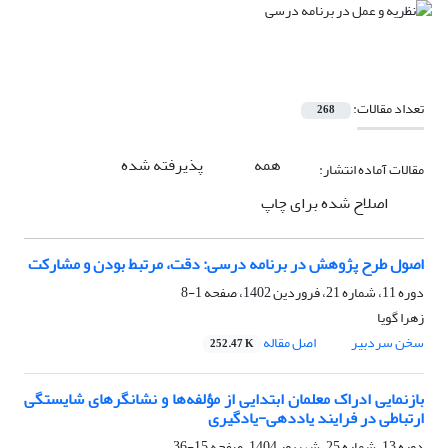
تعداد مقالات:
268
همه
پذیرفته شده
مقالات آماده انتشار:
اصلاح شده برای چاپ
اصول طرح پژوهش در برنامه درسی: دقت، مرتبط بودن و مشارکت
دوره 11، شماره 21، فروردین 1402، صفحه
1-8
زهرا گویا
سخن سردبیر
اصل مقاله
252.47 K
بازنمایی ادراک معلمان ابتدایی از مؤلفه‌ها و نشانگرهای شایستگی
ارتباطی در فرایند یاددهی-یادگیری
دوره 13، شماره 25، شهریور 1404، صفحه
15-36