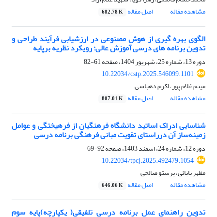
مشاهده مقاله
اصل مقاله
682.78 K
الگوی بهره گیری از هوش مصنوعی در ارزشیابی فرآیند طراحی و
تدوین برنامه های درسی آموزش عالی: رویکرد نظریه برپایه
دوره 13، شماره 25، شهریور 1404، صفحه
61-82
10.22034/cstp.2025.546099.1101
میثم غلام پور، اکرم دهباشی
مشاهده مقاله
اصل مقاله
807.01 K
شناسایی ادراک اساتید دانشگاه فرهنگیان از فرهیختگی و عوامل
زمینه‌ساز آن درراستای تقویت مبانی فرهنگی برنامه درسی
دوره 12، شماره 24، اسفند 1403، صفحه
92-69
10.22034/tpcj.2025.492479.1054
مظهر بابائی، پرستو صالحی
مشاهده مقاله
اصل مقاله
646.06 K
تدوین راهنمای عمل برنامه درسی تلفیقی( یکپارچه)پایه سوم