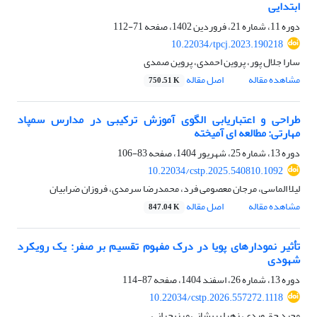
ابتدایی
دوره 11، شماره 21، فروردین 1402، صفحه
71-112
10.22034/tpcj.2023.190218
سارا جلال پور، پروین احمدی، پروین صمدی
مشاهده مقاله
اصل مقاله
750.51 K
طراحی و اعتباریابی الگوی آموزش ترکیبی در مدارس سمپاد
مهارتی: مطالعه ای آمیخته
دوره 13، شماره 25، شهریور 1404، صفحه
83-106
10.22034/cstp.2025.540810.1092
لیلا الماسی، مرجان معصومی فرد، محمدرضا سرمدی، فروزان ضرابیان
مشاهده مقاله
اصل مقاله
847.04 K
تأثیر نمودارهای پویا در درک مفهوم تقسیم بر صفر: یک رویکرد
شهودی
دوره 13، شماره 26، اسفند 1404، صفحه
87-114
10.22034/cstp.2026.557272.1118
مجید حق وردی، زهرا پریشانی مرزیجرانی