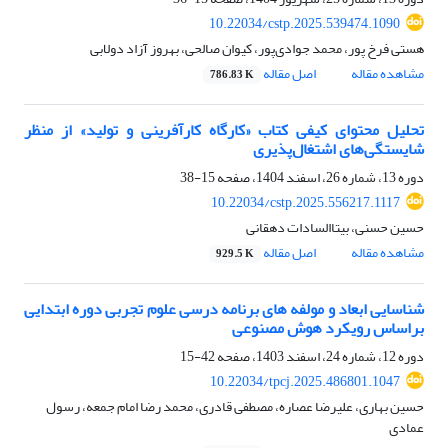
10.22034/cstp.2025.539474.1090
هستی فرخ پور، محمد جوادی‌پور، کیوان صالحی، بهروز آزاد دولابی
مشاهده مقاله
اصل مقاله
786.83 K
تحلیل محتوای کیفی کتاب «کارگاه کارآفرینی و تولید» از منظر
شایستگی‌های اشتغال‌پذیری
دوره 13، شماره 26، اسفند 1404، صفحه
15-38
10.22034/cstp.2025.556217.1117
حسین حسنی، بیتاالسادات دهقانی
مشاهده مقاله
اصل مقاله
929.5 K
شناسایی ابعاد و مولفه های برنامه درسی علوم تجربی دوره ابتدایی
براساس رویکرد هوش مصنوعی
دوره 12، شماره 24، اسفند 1403، صفحه
42-15
10.22034/tpcj.2025.486801.1047
حسین بهاری، علیرضا عصاره، مصطفی قادری، محمد رضا امام جمعه، رسول
عمادی