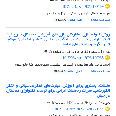
دوره 12، شماره 24، اسفند 1403، صفحه
68-43
10.22034/cstp.2025.192109
مرضیه دهقانی، نرگس چگینی، سوگل یزدان خو
مشاهده مقاله
اصل مقاله
734.05 K
روش نمونه‌سازی مشارکتی بازی‌های آموزشی دیجیتال با رویکرد
تفکر طراحی در ارتقای یادگیری ریاضی ششم ابتدایی: موانع،
تسهیلگرها و راهکارهای ادامه
دوره 11، شماره 21، فروردین 1402، صفحه
39-70
10.22034/tpcj.2023.190235
احمد عربی، علیرضا عصاره، اسماعیل عظیمی، سید محمد رضا امام جمعه
مشاهده مقاله
اصل مقاله
912.03 K
مثلثات، بستری برای آموزش مهارت‌های تفکرمحاسباتی و تفکر
الگوریتمی: میراث ریاضیات ایرانی برای توسعة تکنولوژی دیجیتال
در جهان
دوره 13، شماره 26، اسفند 1404، صفحه
59-86
10.22034/cstp.2026.578856.1144
محمدحسام قاسمی، زهرا گویا، سهیلا غلام‌آزاد