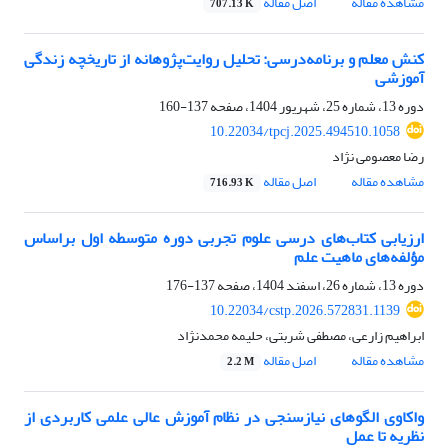
مشاهده مقاله
اصل مقاله
707.13 K
کنش معلم و برنامه‌درسی: تحلیل روایت‌پژوهانه از تاریخچه زندگی
آموزشی
دوره 13، شماره 25، شهریور 1404، صفحه
137-160
10.22034/tpcj.2025.494510.1058
رضا معصومی نژاد
مشاهده مقاله
اصل مقاله
716.93 K
ارزیابی کتاب‌های درسی علوم تجربی دوره متوسطه اول براساس
مؤلفه‌های ماهیت علم
دوره 13، شماره 26، اسفند 1404، صفحه
137-176
10.22034/cstp.2026.572831.1139
ابراهیم زارعی، مصطفی شربتی، حلیمه محمدنژاد
مشاهده مقاله
اصل مقاله
2.2 M
واکاوی الگوهای نیازسنجی در نظام آموزش عالی علمی کاربردی از
نظریه تا عمل