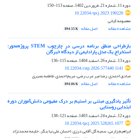
دوره 11، شماره 21، فروردین 1402، صفحه
113-150
10.22034/tpcj.2023.190220
معصومه کیانی
مشاهده مقاله
اصل مقاله
894.55 K
بازطراحی منطق برنامه درسی در چارچوب STEM پروژه‌محور:
استخراج یک مدل پارادایمی از دیدگاه خبرگان
دوره 13، شماره 26، اسفند 1404، صفحه
115-136
10.22034/cstp.2026.577440.1141
صادق احمدی، رضا میر عرب رضی، مریم احمدی، فاطمه نصیری
مشاهده مقاله
اصل مقاله
894.06 K
تأثیر یادگیری مبتنی بر استیم بر درک مفهومی دانش‌آموزان دوره
ابتدایی روستایی
دوره 12، شماره 24، اسفند 1403، صفحه
121-138
10.22034/tpcj.2025.528265.1077
ابراهیم زارعی، سمیه گل آقایی درزی، احسان علی نیا بنگر، حلیمه محمدنژاد