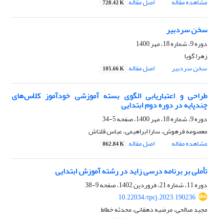
مشاهده مقاله
اصل مقاله
728.42 K
سخن سردبیر
دوره 9، شماره 18، مهر 1400
زهرا گویا
سخن سردبیر
اصل مقاله
105.66 K
طراحی و اعتباریابی الگوی بسته آموزشی خودآموز کلاس‌های
چندپایه در دوره دوم ابتدایی
دوره 9، شماره 18، مهر 1400، صفحه
5-34
معصومه فرهوش، سارا ابراهیمی، عباس قلتاش
مشاهده مقاله
اصل مقاله
862.84 K
تأملی بر برنامه درسی زاید در رشته آموزش ابتدایی
دوره 11، شماره 21، فروردین 1402، صفحه
9-38
10.22034/tpcj.2023.190236
مجید صالحی، مرضیه دهقانی، محدثه خطاط