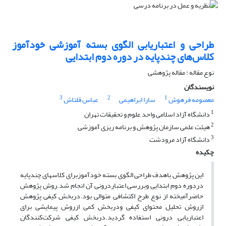
طراحی و اعتباریابی الگوی بسته آموزشی خودآموز
کلاس‌های چندپایه در دوره دوم ابتدایی
نوع مقاله : مقاله پژوهشی
نویسندگان
3
2
1
معصومه فرهوش
سارا ابراهیمی
عباس قلتاش
1
دانشگاه آزاد اسلامی واحد علوم و تحقیقات تهران
2
هیئت علمی سازمان پژوهش و برنامه ریزی آموزشی
3
دانشگاه آزاد مرودشت
چکیده
این پژوهش باهدف طراحی الگوی بسته خودآموزبرای کلاس­های چندپایه
دردوره دوم ابتدایی وبررسی اعتباردرونی آن انجام شد.روش پژوهش
حاضرآمیخته از نوع طرح اکتشافی متوالی بود.دربخش کیفی پژوهش
ازروش تحلیل محتوای کیفی ودربخش کمی ازروش پیمایشی برای
اعتباریابی درونی استفاده گردید.دربخش کیفی شرکت‌کنندگان