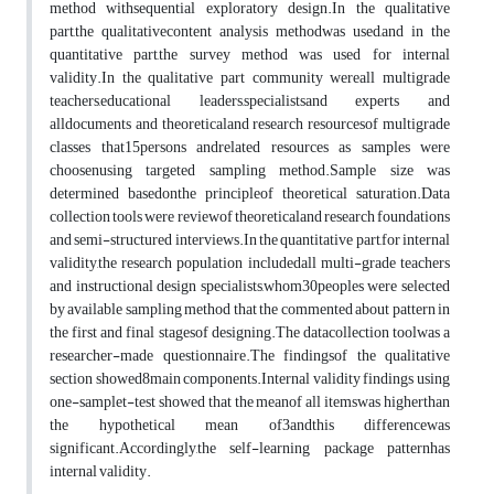
method withsequential exploratory design.In the qualitative
part,the qualitativecontent analysis methodwas used,and in the
quantitative part,the survey method was used for internal
validity.In the qualitative part community wereall multigrade
teachers,educational leaders,specialistsand experts and
alldocuments and theoreticaland research resourcesof multigrade
classes that15persons andrelated resources as samples were
choosenusing targeted sampling method.Sample size was
determined basedonthe principleof theoretical saturation.Data
collection tools were reviewof theoreticaland research foundations
and semi-structured interviews.In the quantitative part,for internal
validity,the research population includedall multi-grade teachers
and instructional design specialists,whom30peoples were selected
by available sampling method that the commented about pattern in
the first and final stagesof designing.The datacollection toolwas a
researcher-made questionnaire.The findingsof the qualitative
section showed8main components.Internal validity findings using
one-samplet-test showed that the meanof all itemswas higherthan
the hypothetical mean of3andthis differencewas
significant.Accordingly,the self-learning package patternhas
internal validity.