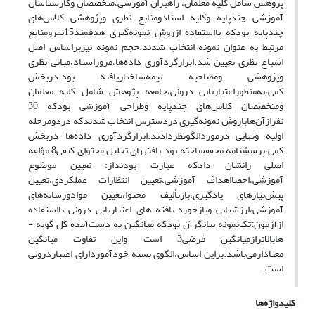
پژوهش شامل کلیه معلمان، راهبران آموزشی،متخصصان وکارشناسان
آموزشی چندپایه وکلیه اسنادومنابع نظری وپژوهشی کلاس‌های
چندپایه بودکه بااستفاده ازروش نمونه‌گیری هدفمند15نفرومنابع
مرتبط به عنوان نمونه انتخاب شدند.حجم نمونه نیزبراساس اصل
اشباع نظری تعیین شد.ابزارگردآوری داده‌ها،مروراسناد،مبانی نظری
وپژوهشی ومصاحبه نیمه‌ساختاریافته بود.دربخش
کمی،به‌منظوراعتباریابی درونی،جامعه پژوهش شامل کلیه معلمان
ومتخصصان کلاس‌های چندپایه وطراحی آموزشی بودکه 30
نفرازآن‌هاباروش نمونه‌گیری دردسترس انتخاب شدندکه دردومرحله
اولیه ونهایی درموردالگونظردادند.ابزارگردآوری داده‌ها دربخش
کمی،پرسشنامه محقق­ساخته بود.یافته­های تحلیل محتوای کیفی8 مؤلفه
اصلی رانشان دادکه عبارت بودنداز: تعیین موضوع
آموزشی،احصااهداف آموزشی،تعیین انتظارات عملکردی،تعیین
پیش‌نیازهای یادگیری،بازتألیف محتوا،تعیین موادورسانه‌های
آموزشی،ارزشیابی وبازخورد.یافته­ های اعتباریابی درونی بااستفاده
ازآزمون
t
تک‌نمونه­ بیانگرآن بودکه میانگین به ­دست‌آمده کل گویه ­
هابالاترازمیانگین فرضی3 است واین تفاوت میانگین
معنادارمی‌باشد.براین اساس،الگوی بسته خودآموزدارای اعتباردرونی
است.
کلیدواژه‌ها