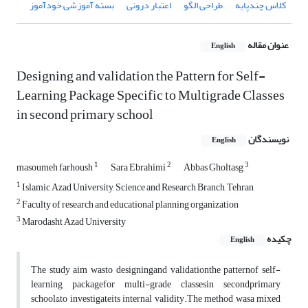
کلاس چندپایه
طراحی الگو
اعتبار درونی
بسته آموزشی خودآموز
عنوان مقاله
English
Designing and validation the Pattern for Self-
Learning Package Specific to Multigrade Classes
in second primary school
نویسندگان
English
1
2
3
masoumeh farhoush
Sara Ebrahimi
Abbas Gholtasg
1
Islamic Azad University, Science and Research Branch, Tehran
2
Faculty of research and educational planning organization
3
Marodasht Azad University
چکیده
English
The study aim wasto designingand validationthe patternof self-
learning packagefor multi-grade classesin secondprimary
school&to investigateits internal validity.The method wasa mixed