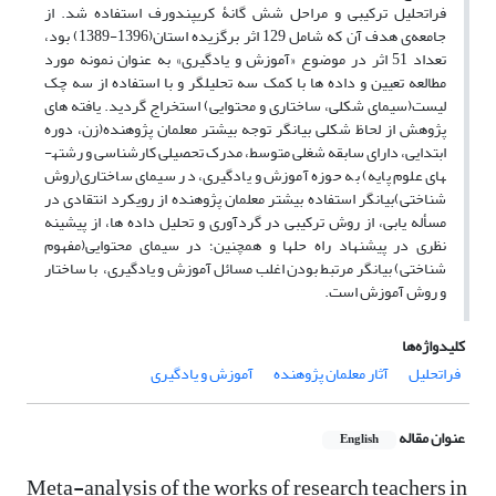
فراتحلیل ترکیبی و مراحل شش ­گانۀ کریپندورف استفاده شد.
از
جامعه‌ی هدف آن که
شامل 129 اثر برگزیده استان(1396-1389) بود
،
تعداد 51 اثر در موضوع «آموزش و یادگیری» به عنوان نمونه مورد
مطالعه تعیین و داده­ ها با کمک سه تحلیل­گر و با استفاده از سه چک
لیست(سیمای شکلی، ساختاری و محتوایی) استخراج گردید. یافته­ های
پژوهش از لحاظ شکلی بیانگر توجه بیشتر معلمان پژوهنده(زن، دوره
ابتدایی، دارای سابقه شغلی متوسط، مدرک تحصیلی کارشناسی و رشته­
های علوم پایه) به حوزه آموزش و یادگیری، در سیمای ساختاری(روش
شناختی)بیانگر استفاده بیشتر معلمان پژوهنده از رویکرد انتقادی در
مسأله ­یابی، از روش ترکیبی در گردآوری و تحلیل داده ­ها
،
از پیشینه
نظری در پیشنهاد راه­ حل­ها و همچنین؛ در سیمای محتوایی(مفهوم
شناختی) بیانگر مرتبط بودن اغلب مسائل آموزش و یادگیری، با ساختار
و روش آموزش است.
کلیدواژه‌ها
فراتحلیل
آثار معلمان پژوهنده
آموزش و یادگیری
عنوان مقاله
English
Meta-analysis of the works of research teachers in