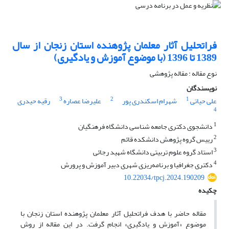
فراتحلیل آثار معلمان پژوهنده استان زنجان از سال
1389 تا 1396 (با موضوع آموزش و یادگیری)
نوع مقاله : مقاله پژوهشی
نویسندگان
3
2
1
علی حیاتی
شهرام اسکندری پور
علیرضا عصاره
رقیه حیدری
4
1
دانشجوی دکتری جامعه شناسی دانشگاه فرهنگیان
2
رییس گروه پژوهش دانشکده قائم
3
استاد گروه علوم تربیتی دانشگاه شهید رجائی
4
دکتری جغرافیا و برنامه‌ریزی شهری دبیر آموزش و پرورش
10.22034/tpcj.2024.190209
چکیده
مقاله حاضر با هدف فراتحلیل آثار معلمان پژوهنده استان
زنجان
با
موضوع «آموزش و یادگیری» انجام گرفت. در این مقاله از روش