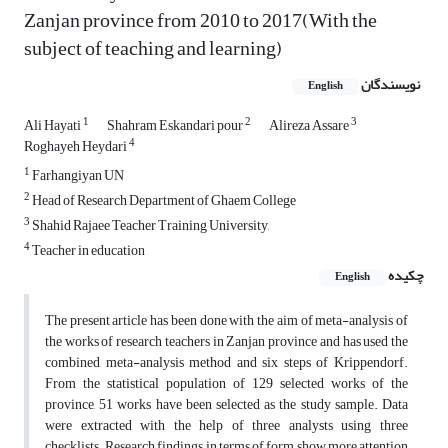
Zanjan province from 2010 to 2017(With the
subject of teaching and learning)
نویسندگان
English
1
2
3
Ali Hayati
Shahram Eskandari pour
Alireza Assare
4
Roghayeh Heydari
1
Farhangiyan UN
2
Head of Research Department of Ghaem College
3
Shahid Rajaee Teacher Training University,
4
Teacher in education
چکیده
English
The present article has been done with the aim of meta-analysis of
the works of research teachers in Zanjan province and has used the
combined meta-analysis method and six steps of Krippendorf.
From the statistical population of 129 selected works of the
province, 51 works have been selected as the study sample. Data
were extracted with the help of three analysts using three
checklists. Research findings in terms of form show more attention