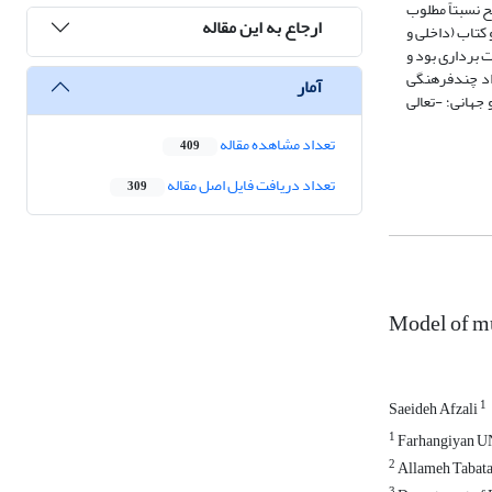
 سطح نسبتاً مطلوب
ارجاع به این مقاله
یش از 120 مقاله و کتاب (داخلی و
دداشت­ برداری بود و
کدمحوری، که الگوی برنامه درسی سواد چندفرهنگی
آمار
جهانی؛ -تعالی
تعداد مشاهده مقاله
409
تعداد دریافت فایل اصل مقاله
309
Model of mu
1
Saeideh Afzali
1
Farhangiyan U
2
Allameh Tabatab