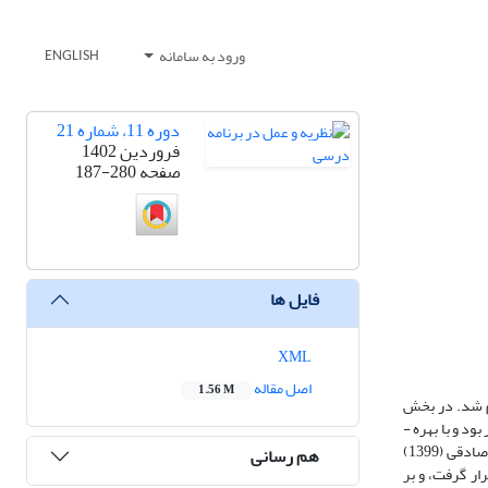
ورود به سامانه
ENGLISH
دوره 11، شماره 21
فروردین 1402
صفحه
187-280
فایل ها
XML
اصل مقاله
1.56 M
م شد.
در بخش
 و با بهره ­
پرسشنامه سنجش سواد چندفرهنگی صادقی (1399)
هم رسانی
امه مورد بررسی قرار گرفت، و بر