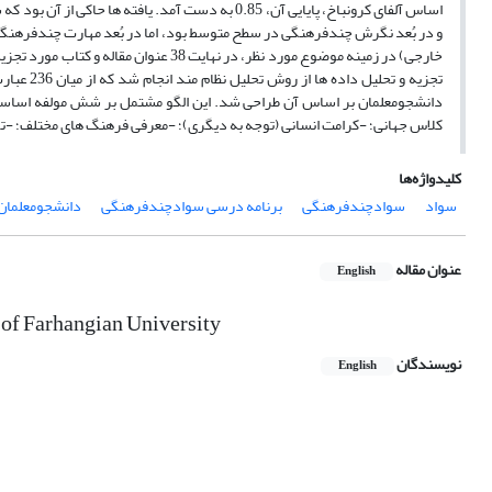
اساس آلفای کرونباخ، پایایی آن، 0.85 به­ دست آمد.
و در بُعد نگرش چندفرهنگی در سطح متوسط بود، اما در بُعد مهارت چندفرهنگ
خارجی) در زمینه موضوع مورد نظر، در نهایت
دانشجومعلمان بر اساس آن طراحی شد. این الگو مشتمل بر شش مولفه اساس
کلاس جهانی؛ -کرامت انسانی (توجه به دیگری)؛ -معرفی­ فرهنگ ­های مختلف؛ -توس
کلیدواژه‌ها
سواد
سوادچندفرهنگی
برنامه درسی سوادچندفرهنگی
دانشجومعلمان
عنوان مقاله
English
s of Farhangian University
نویسندگان
English