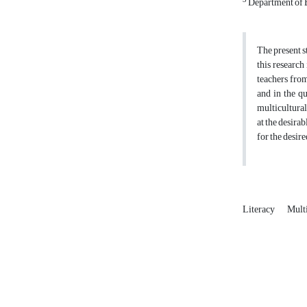
3
Department of 
The present s
this research
teachers from
and in the qu
multicultural
at the desira
for the desire
Literacy
Multi