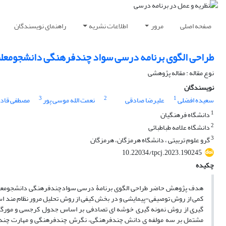
صفحه اصلی
مرور
اطلاعات نشریه
راهنمای نویسندگان
طراحی الگوی برنامه درسی سواد چندفرهنگی دانشجومعلم
نوع مقاله : مقاله پژوهشی
نویسندگان
3
2
1
سعیده افضلی
علیرضا صادقی
نعمت الله موسی پور
مصطفی قاد
1
دانشگاه فرهنگیان
2
دانشگاه علامه طباطبائی
3
گرو علوم تربیتی ، دانشگاه هرمزگان، هرمزگان
10.22034/tpcj.2023.190245
چکیده
هدف پژوهش حاضر طراحی الگوی برنامۀ درسی سوادچندفرهنگی دانشجومعلمان 
کمی از روش توصیفی-پیمایشی و در بخش کیفی از روش تحلیل مرور نظام مند ا
گیری از روش نمونه­ گیری خوشه ­ای تصادفی بر اساس جدول کرجسی و مورگان 382 نفر انتخاب شدند. ابزار مورد است