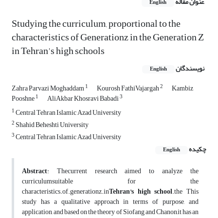
عنوان مقاله
English
Studying the curriculum, proportional to the
characteristics of Generationz in the Generation Z
in Tehran's high schools
نویسندگان
English
1
2
Zahra Parvazi Moghaddam
Kourosh FathiVajargah
Kambiz
1
3
Pooshne
AliAkbar Khosravi Babadi
1
Central Tehran Islamic Azad University
2
Shahid Beheshti University
3
Central Tehran Islamic Azad University
چکیده
English
Abstract
: Thecurrent research aimed to analyze the
curriculumsuitable for the
characteristics.of.generationz.in
Tehran's high school
.the This
study has a qualitative approach in terms of purpose, and
application, and based on the theory of Siofang and Chanon,it has an