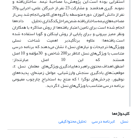
استقرایی بوده است.این پژوهش،با مصاحبۀ نیمه
. ساختاریافته و
نمونه
. گیری هدفمند و مشارکت 23 نفر،از خبرگان علمی، اجرایی و20
نفر از دانش آموزان دوره متوسطه با گروه های کانونی انجام شد.پس از
ﻣﺼﺎﺣﺒﻪ
ﻫﺎیﻧﯿﻤﻪ
ﺳﺎﺧﺘﺎریافته،ضمنﻣﺮاﺣﻞﮐﺪﮔﺬاری،تحلیل داده‌ها
انجام شده است.ب
رای تامین اعتبار یافته‌ها از روش مذاکره با ﻫﻤﮑﺎران
ونظر ممیز بیرونی و ﺑـﺮای پایایی از روش ﻟﯿﻨﮑﻠﻦ و ﮔﻮﺑﺎ اﺳﺘﻔﺎده شده
است.یافته‌ها: علاوه برتأکیدبر اهمیت شناخت نسلی
وویژگی‌ها،ترجیحات و نیازهای نسل
z
نشان می‌دهند که برنامه درسی
متناسب با ویژگی‌های نسل
z
ناظر بر200 شاخص و 30مؤلفه و 10 اصل
هستند که این 10 اصل عبارتنداز:
(منطق،اهداف،محتوی،راهبردهاییادگیری،ویژگی‌های معلمان نسل
z
،
موقعیت
های یادگیری سنجش وارزشیابی، عوامل زمینه‌ای، پدیده
های
نوظهور، چرخش
های نوگرا ) که
منتج به استخراج چارچوب مفهومی
برنامه درسی متناسب با ویژگی‌های نسل
z
گردید
.
کلیدواژه‌ها
نسل
zبرنامه درسی
تحلیل محتوا کیفی