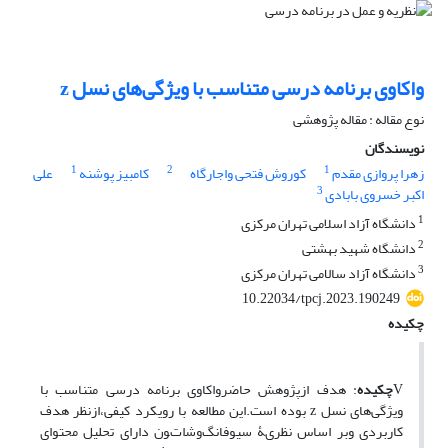
واکاوی برنامه درسی متناسب با ویژگی‌های نسل z
نوع مقاله : مقاله پژوهشی
نویسندگان
1
2
1
زهرا پروازی مقدم
کوروش فتحی واجارگاه
کامبیز پوشنه
علی
3
اکبر خسروی بابادی
1
دانشگاه آزاد اسلامی تهران مرکزی
2
دانشگاه شهید بهشتی
3
دانشگاه آزاد سالامی تهران مرکزی
10.22034/tpcj.2023.190249
چکیده
V
ﭼﮑﯿﺪه
: هدف ازپژوهش حاضر
واکاوی برنامه درسی متناسب با
ویژگی‌های نسل
z
بوده است.این مطالعه با رویکرد کیفی،ازنظر هدف
کاربردی وﺑﺮ اﺳﺎس ﻧﻈﺮیﮥ ﺳﯿﻮﻓﺎﻧﮓوﺷاتﻮن دارای تحلیل محتوای