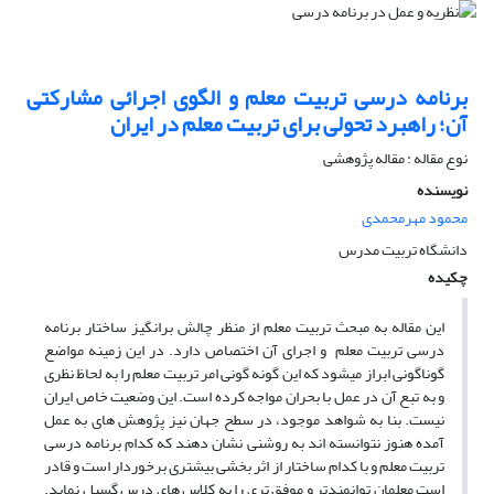
برنامه‏ درسی تربیت معلم و الگوی اجرائی مشارکتی
آن؛ راهبرد تحولی برای تربیت معلم در ایران
نوع مقاله : مقاله پژوهشی
نویسنده
محمود مهرمحمدی
دانشگاه تربیت مدرس
چکیده
این مقاله به مبحث تربیت‏ معلم از منظر چالش ‏برانگیز ساختار برنامه
‏درسی تربیت معلم و اجرای آن اختصاص دارد. در این زمینه مواضع
گوناگونی ابراز می‏شود که این گونه ‏گونی امر تربیت معلم را به لحاظ نظری
و به تبع آن در عمل با بحران مواجه کرده است. این وضعیت خاص ایران
نیست. بنا به شواهد موجود، در سطح جهان نیز پژوهش ‏های به عمل
آمده هنوز نتوانسته ‏اند به روشنی نشان دهند که کدام برنامه ‏درسی
تربیت معلم و با کدام ساختار از اثر بخشی بیشتری برخوردار است و قادر
است معلمان توانمندتر و موفق ‏تری را به کلاس ‏های درس گسیل نماید.