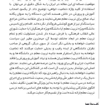
موقعیت مساله‏ ای این مقاله در ایران را به شکل دقیق ‏تر می ‏توان با
استفاده از کلید واژه «تمامیت‏ خواهی» توضیح داد. از یکسو، اصحاب
آموزش و پرورش در تلاش هستند که این دستگاه را به عنوان یگانه
نهاد صالح برای تربیت معلم معرفی نمایند و برای متقاعد ساختن مراجع
سیاستگذار نیز از هیچ کوششی فروگذار نکرده ‏اند. اقدام برای تاسیس
دانشگاه ویژه تربیت معلم (یا دانشگاه ویژه فرهنگیان) با حمایت شورای
عالی انقلاب فرهنگی، با فرض عهده ‏دار شدن مسئولیت تام و تمام
تربیت معلم در ابعاد مختلف توسط آن، مهم‏ترین مظهر این سیاست
تمامیت‏ خواهانه و بخشی ‏نگر است. از سوی دیگر، گروهی از صاحب
نظران دانشگاهی از ایده رقیب و بدیلی حمایت می‏کنند که تمامیت‏
خواهانه به دنبال استقرار همه جانبه تربیت معلم در دانشگاه‏ ها و به
ویژه دانشگاه تربیت معلم تهران هستند و نهاد آموزش و پرورش را فاقد
صلاحیت جزئی و کلی برای ورود به این عرصه معرفی می ‏نمایند. مدعای
اصلی این نوشتار بدین ترتیب آن است که در کشاکش این دیدگاه‏ های
تمامیت خواهانه باید به دنبال راهبردی بود که جایگاه تربیت معلم را به
دنبال یک رخداد خطیر ملّی و فرابخشی به رسمیت شناخته و برای اجرای
برنامه‏ درسی تربیت معلم با توجه به این ویژگی ‏ها تعیین تکلیف نماید.
الگوی مشارکتی پیشنهادی با توجه به مولفه ‏های اساسی برنامه‏ درسی
تربیت معلم ارائه شده است و از نقسیم کار حمایت می‏کند.
کلیدواژه‌ها