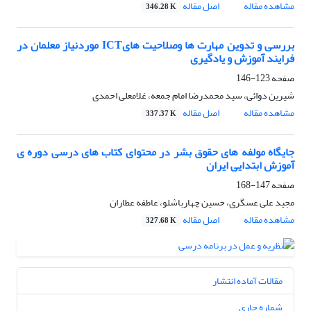
مشاهده مقاله
اصل مقاله
346.28 K
بررسی و تدوین مهارت‏ ها وصلاحیت‏ هایICT موردنیاز معلمان در
فرایند آموزش و یادگیری
صفحه
123-146
شیرین دوائی، سید محمدرضا امام جمعه، غلامعلی احمدی
مشاهده مقاله
اصل مقاله
337.37 K
جایگاه مولفه‏ های حقوق بشر در محتوای کتاب‏ های درسی دوره‏ ی
آموزش ابتدایی ایران
صفحه
147-168
مجید علی عسگری، حسین چهارباشلو، عاطفه عطاران
مشاهده مقاله
اصل مقاله
327.68 K
مقالات آماده انتشار
شماره جاری