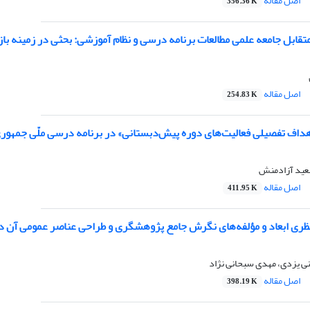
اصل مقاله
356.36 K
متقابل جامعه علمی مطالعات برنامه درسی و نظام آموزشی: بحثی در زمینه با
اصل مقاله
254.83 K
داف تفصیلی فعالیت‌های دوره پیش‌دبستانی» در برنامه درسی ملّی جمهوری
عید آزادمنش
اصل مقاله
411.95 K
ظری ابعاد و مؤلفه‌های نگرش جامع پژوهشگری و طراحی عناصر عمومی آن د
 یزدی، مهدی سبحانی نژاد
اصل مقاله
398.19 K