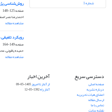
شماره 1
روش‌شناسی پژوه
صفحه
125-148
احمدرضا نصر اصفه
مشاهده مقاله
رویکرد تلفیقی د
صفحه
149-164
حمیده یاقوتی، محم
مشاهده مقاله
دسترسی سریع
آخرین اخبار
صفحه اصلی
از آغاز تا امروز
1405-05-09
درباره نشریه
آغاز راه
1392-05-12
اعضای هیات تحریریه
ارسال مقاله
تماس با ما
نقشه سایت