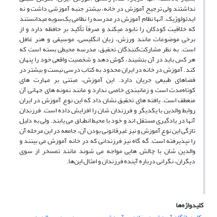
نداشتند ولی ترجیح آموزش در خانه، بیشتر جنبه آموزشی داشت و نه
ایدئولوژیک. آنها نظام آموزش در مدرسه را نظامی یک‌سویه می‏دانستند
که خلاقیت کودکان را نابود می‏کند و صرفاً تأکید بر حافظه دارد و از
برخی موضوعات مانند ورزش، زبان انگلیسی، موسیقی و هنر غافل
است. به نظر مشارکت‌کنندگان تحقیق، مدرسه محیطی بسته است که
هر کس باید در آن بنشیند، گوش دهد و شخصیت واقعی خود را پنهان
کند. آموزش در خانه در ایران محدود به کتاب درسی نیست و بیشتر در
فضاهای طبیعی جریان دارد. این آموزش، مبتنی بر مهارت‏ های
کوتاه‌مدت است و زمان‏بندی خاصی ندارد و مانند نمونه‏ های جهانی آن
منعطف است. یافته ‏های تحقیق نشان داد که این نوع آموزش در ایران
روابط والدین با یکدیگر و فرزندان شان را افزایش داده است. فرزندان
آنها در یادگیری مستقل ‏اند و خود با محیط انطباق می‏ یابند. ولی به دلیل
تازگی این نوع آموزش و نیز غیرقانونی بودن آن، جامعه در این مرحله آن
را نپذیرفته است. گه گاه نیز فرزندانی که در خانه آموزش می‏ بینند و
والدین شان با چالش‏ هایی مواجه می‏ شوند مانند تمسخر از سوی
دیگران، نگرانی درباره آینده فرزندان و امثال این‌ها.
کلیدواژه‌ها