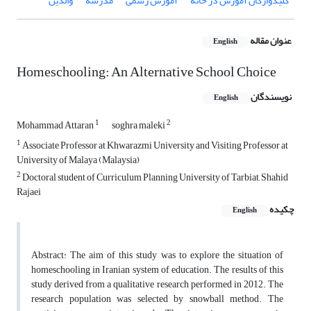
کلیدواژگان آموزش در خانه
آموزش رسمی
مدرسه
والدین
عنوان مقاله
English
Homeschooling: An Alternative School Choice
نویسندگان
English
1
2
Mohammad Attaran
soghra maleki
1
Associate Professor at Khwarazmi University and Visiting Professor at
University of Malaya (Malaysia)
2
Doctoral student of Curriculum Planning University of Tarbiat, Shahid
Rajaei
چکیده
English
Abstract: The aim of this study was to explore the situation of
homeschooling in Iranian system of education. The results of this
study derived from a qualitative research performed in 2012. The
research population was selected by snowball method. The