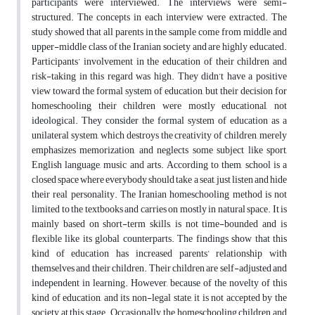
participants were interviewed. The interviews were semi-
structured. The concepts in each interview were extracted. The
study showed that all parents in the sample come from middle and
upper-middle class of the Iranian society and are highly educated.
Participants’ involvement in the education of their children and
risk-taking in this regard was high. They didn’t have a positive
view toward the formal system of education, but their decision for
homeschooling their children were mostly educational, not
ideological. They consider the formal system of education as a
unilateral system, which destroys the creativity of children, merely
emphasizes memorization, and neglects some subject like sport,
English language, music and arts. According to them, school is a
closed space where everybody should take a seat, just listen and hide
their real personality. The Iranian homeschooling method is not
limited to the textbooks and carries on mostly in natural space. It is
mainly based on short-term skills, is not time-bounded and is
flexible like its global counterparts. The findings show that this
kind of education has increased parents’ relationship with
themselves and their children. Their children are self-adjusted and
independent in learning. However, because of the novelty of this
kind of education, and its non-legal state, it is not accepted by the
society at this stage. Occasionally, the homeschooling children and