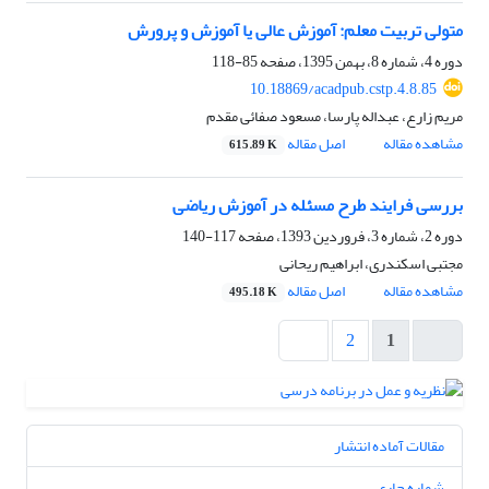
متولی تربیت معلم: آموزش عالی یا آموزش و پرورش
دوره 4، شماره 8، بهمن 1395، صفحه
85-118
‎10.18869/acadpub.cstp.4.8.85
مریم زارع، عبداله پارسا، مسعود صفائی مقدم
مشاهده مقاله
اصل مقاله
615.89 K
بررسی فرایند طرح‌ مسئله در آموزش ریاضی
دوره 2، شماره 3، فروردین 1393، صفحه
117-140
مجتبی اسکندری، ابراهیم ریحانی
مشاهده مقاله
اصل مقاله
495.18 K
2
1
مقالات آماده انتشار
شماره جاری