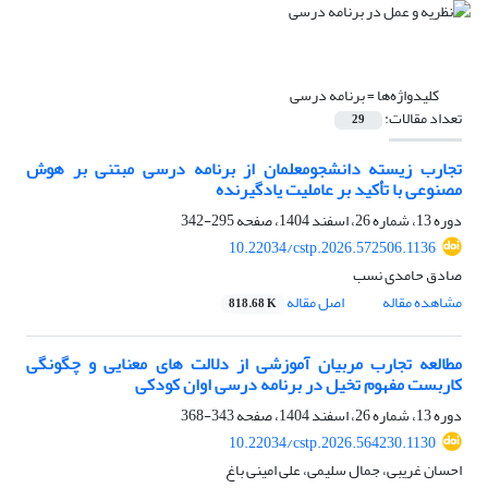
کلیدواژه‌ها =
برنامه درسی
تعداد مقالات:
29
تجارب زیسته دانشجومعلمان از برنامه درسی مبتنی بر هوش
مصنوعی با تأکید بر عاملیت یادگیرنده
دوره 13، شماره 26، اسفند 1404، صفحه
295-342
10.22034/cstp.2026.572506.1136
صادق حامدی نسب
مشاهده مقاله
اصل مقاله
818.68 K
مطالعه تجارب مربیان آموزشی از دلالت های معنایی و چگونگی
کاربست مفهوم تخیل در برنامه درسی اوان کودکی
دوره 13، شماره 26، اسفند 1404، صفحه
343-368
10.22034/cstp.2026.564230.1130
احسان غریبی، جمال سلیمی، علی امینی باغ