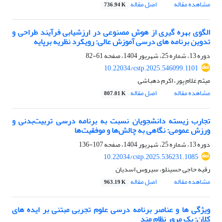
مشاهده مقاله
اصل مقاله
736.94 K
الگوی بهره گیری از هوش مصنوعی در ارزشیابی فرآیند طراحی و
تدوین برنامه های درسی آموزش عالی: رویکرد نظریه برپایه
دوره 13، شماره 25، شهریور 1404، صفحه
61-82
10.22034/cstp.2025.546099.1101
میثم غلام پور، اکرم دهباشی
مشاهده مقاله
اصل مقاله
807.01 K
تجارب زیسته دانشجویان نسبت به برنامه درسی تربیت‌بدنی و
ورزش عمومی: نگاهی به چالش‌ها و موفقیت‌ها
دوره 13، شماره 25، شهریور 1404، صفحه
107-136
10.22034/cstp.2025.536231.1085
رقیه حاجی حسینلو، سیروس اسدیان
مشاهده مقاله
اصل مقاله
963.19 K
ویژگی ها و عناصر برنامه درسی علوم تجربی مبتنی بر ایده های
کلان: یک مرور نظام مند