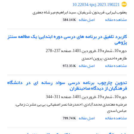
10.22034/tpcj.2023.190221
یعقوب لهرابی، فریدون شریفیان، سید ابراهیم میرشاه جعفری
مشاهده مقاله
اصل مقاله
584.14 K
کاربرد تلفیق در برنامه های درسی دوره ابتدایی: یک مطالعه سنتز
پژوهی
دوره 10، شماره 19، فروردین 1401، صفحه
237-278
طارهره احمدی، پروین احمدی
مشاهده مقاله
اصل مقاله
972.35 K
تدوین چارچوب برنامه درسی سواد رسانه ای در دانشگاه
فرهنگیان از دیدگاه صاحبنظران
دوره 10، شماره 19، فروردین 1401، صفحه
311-344
مرضیه معتمدی محمدآبادی، احمدرضا نصر اصفهانی، بی بی عشرت زمانی،
عباس اسدی
مشاهده مقاله
اصل مقاله
799.74 K