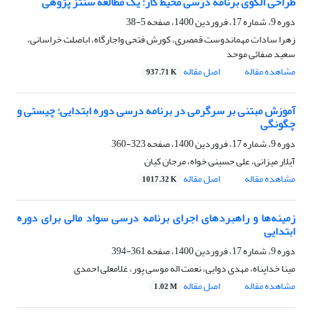
طراحی الگوی برنامه درسی محیط کار: یک مطالعه سنتز پژوهی
دوره 9، شماره 17، فروردین 1400، صفحه
5-38
زهرا سادات مهماندوست قمصری، کورش فتحی واجارگاه، اباصلت خراسانی،
سعید صفائی موحد
مشاهده مقاله
اصل مقاله
937.71 K
آموزش مبتنی بر سرگرمی در برنامه درسی دوره ابتدایی: چیستی و
چگونگی
دوره 9، شماره 17، فروردین 1400، صفحه
323-360
آیلار میزانی، علی حسینی خواه، مرجان کیان
مشاهده مقاله
اصل مقاله
1017.32 K
زمینه‌ها و راهبردهای اجرای برنامه درسی سواد مالی برای دوره
ابتدایی
دوره 9، شماره 17، فروردین 1400، صفحه
361-394
مینا خداپناه، مهدی دوایی، نعمت اله موسی پور، غلامعلی احمدی
مشاهده مقاله
اصل مقاله
1.02 M