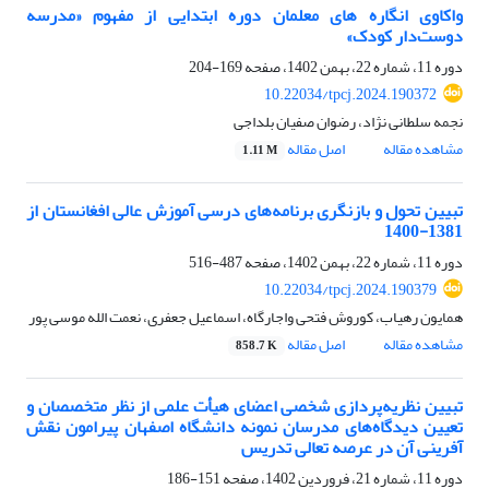
واکاوی انگاره های معلمان دوره ابتدایی از مفهوم «مدرسه
دوست‌دار کودک»
دوره 11، شماره 22، بهمن 1402، صفحه
169-204
10.22034/tpcj.2024.190372
نجمه سلطانی نژاد، رضوان صفیان بلداجی
مشاهده مقاله
اصل مقاله
1.11 M
تبیین تحول و بازنگری برنامه‌های درسی آموزش عالی افغانستان از
1381-1400
دوره 11، شماره 22، بهمن 1402، صفحه
487-516
10.22034/tpcj.2024.190379
همایون رهیاب، کوروش فتحی واجارگاه، اسماعیل جعفری، نعمت الله موسی پور
مشاهده مقاله
اصل مقاله
858.7 K
تبیین نظریه‌پردازی شخصی اعضای هیأت علمی از نظر متخصصان و
تعیین دیدگاه‌های مدرسان نمونه دانشگاه اصفهان پیرامون نقش
آفرینی آن در عرصه تعالی تدریس
دوره 11، شماره 21، فروردین 1402، صفحه
151-186