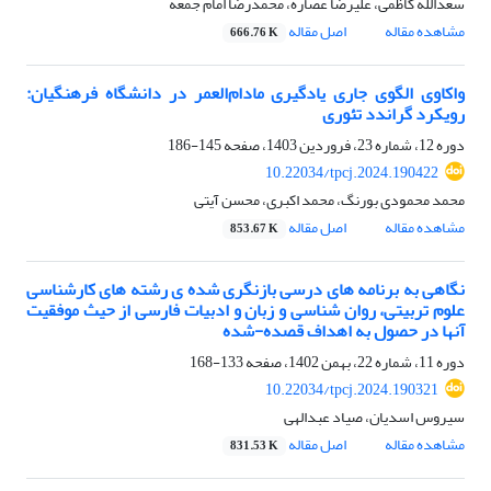
سعدالله کاظمی، علیرضا عصاره، محمدرضا امام جمعه
مشاهده مقاله
اصل مقاله
666.76 K
واکاوی الگوی جاری یادگیری مادام‌العمر در دانشگاه فرهنگیان:
رویکرد گراندد تئوری
دوره 12، شماره 23، فروردین 1403، صفحه
145-186
10.22034/tpcj.2024.190422
محمد محمودی بورنگ، محمد اکبری، محسن آیتی
مشاهده مقاله
اصل مقاله
853.67 K
نگاهی به برنامه های درسی بازنگری شده ی رشته های کارشناسی
علوم تربیتی، روان شناسی و زبان و ادبیات فارسی از حیث موفقیت
آنها در حصول به اهداف قصده-شده
دوره 11، شماره 22، بهمن 1402، صفحه
133-168
10.22034/tpcj.2024.190321
سیروس اسدیان، صیاد عبدالهی
مشاهده مقاله
اصل مقاله
831.53 K