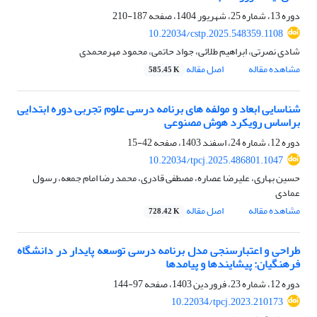
دوره 13، شماره 25، شهریور 1404، صفحه
187-210
10.22034/cstp.2025.548359.1108
شادی نصرتی، ابراهیم طلائی، جواد حاتمی، محمود مهرمحمدی
مشاهده مقاله
اصل مقاله
585.45 K
شناسایی ابعاد و مولفه های برنامه درسی علوم تجربی دوره ابتدایی
براساس رویکرد هوش مصنوعی
دوره 12، شماره 24، اسفند 1403، صفحه
42-15
10.22034/tpcj.2025.486801.1047
حسین بهاری، علیرضا عصاره، مصطفی قادری، محمد رضا امام جمعه، رسول
عمادی
مشاهده مقاله
اصل مقاله
728.42 K
طراحی و اعتبارسنجی مدل برنامه درسی توسعه پایدار در دانشگاه
فرهنگیان: پیشایندها و پیامدها
دوره 12، شماره 23، فروردین 1403، صفحه
97-144
10.22034/tpcj.2023.210173