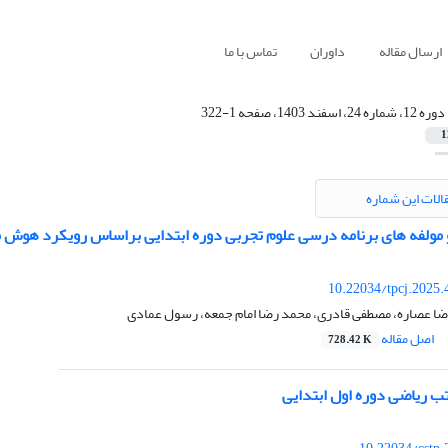
ارسال مقاله
داوران
تماس با ما
دوره 12، شماره 24، اسفند 1403، صفحه 1-322
1
الات این شماره
و مولفه های برنامه درسی علوم تجربی دوره ابتدایی براساس رویکرد هوش
10.22034/tpcj.2025
ضا عصاره، مصطفی قادری، محمد رضا امام جمعه، رسول عمادی
اصل مقاله
728.42 K
ب ریاضی دوره اول ابتدایی