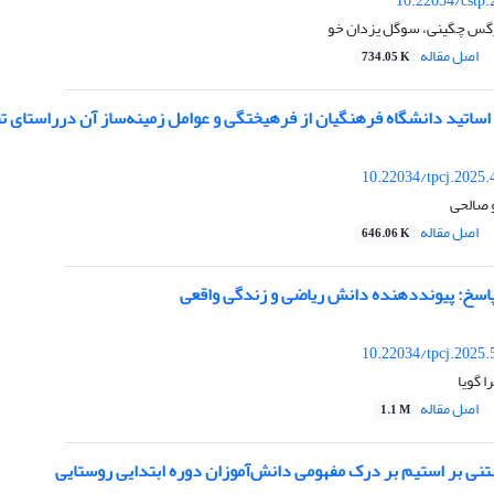
10.22034/cstp
رگس چگینی، سوگل یزدان خو
اصل مقاله
734.05 K
اساتید دانشگاه فرهنگیان از فرهیختگی و عوامل زمینه‌ساز آن درراستای 
10.22034/tpcj.2025
و صالحی
اصل مقاله
646.06 K
پاسخ: پیوند‌دهنده دانش ریاضی و زندگی واقعی
10.22034/tpcj.2025
 گویا
اصل مقاله
1.1 M
بتنی بر استیم بر درک مفهومی دانش‌آموزان دوره ابتدایی روستایی