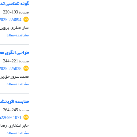
گونه شناسی تدر
صفحه
193-220
.2025.224894
سارا صفری، پروین
مشاهده مقاله
طراحی الگوی مط
صفحه
221-244
.2025.225038
محمدسرور حق پرست
مشاهده مقاله
مقایسه اثربخشی 
صفحه
245-264
.522699.1071
جابر افتخاری، رضا
مشاهده مقاله