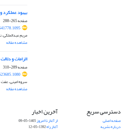
بهبود عملکرد و
صفحه
265-288
541778.1095
مریم عبدالملکی، 
مشاهده مقاله
الزامات و دلالت
صفحه
289-310
523685.1080
سروه امینی، عفت 
مشاهده مقاله
دسترسی سریع
آخرین اخبار
صفحه اصلی
از آغاز تا امروز
1405-05-09
درباره نشریه
آغاز راه
1392-05-12