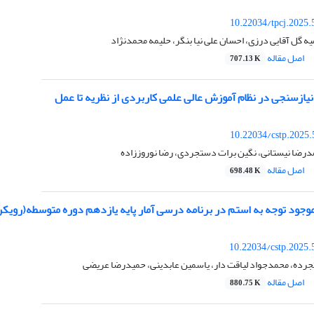
10.22034/tpcj.2025
یه گل آقایی درزی، احسان علی نیا بنگر، حلیمه محمدنژاد
اصل مقاله
707.13 K
نیازسنجی در نظام آموزش عالی علمی کاربردی از نظریه تا عمل
10.22034/cstp.2025
رضا نیستانی، نگین برات دستجردی، رضا نوروززاده
اصل مقاله
698.48 K
وجود توجه به استم در برنامه درسی آمار پایه یازدهم دوره متوسطه(رویکر
10.22034/cstp.2025.
رده، محمدجواد لیاقت دار، یاسمین عابدینی، حمیدرضا عریضی
اصل مقاله
880.75 K