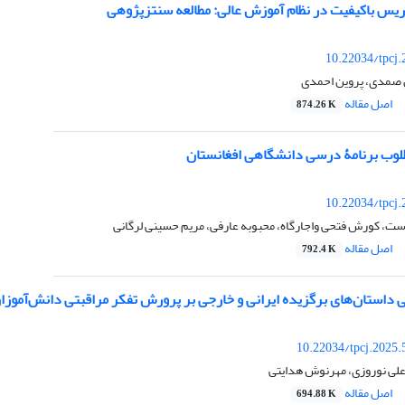
یس باکیفیت در نظام آموزش عالی: مطالعه سنتزپژوهی
10.22034/tpcj
 صمدی، پروین احمدی
اصل مقاله
874.26 K
لوب برنامۀ درسی دانشگاهی افغانستان
10.22034/tpcj
، کورش فتحی واجارگاه، محبوبه عارفی، مریم حسینی لرگانی
اصل مقاله
792.4 K
داستان‌های برگزیده ایرانی و خارجی بر پرورش تفکر مراقبتی دانش‌آموزان
10.22034/tpcj.2025
علی نوروزی، مهرنوش هدایتی
اصل مقاله
694.88 K