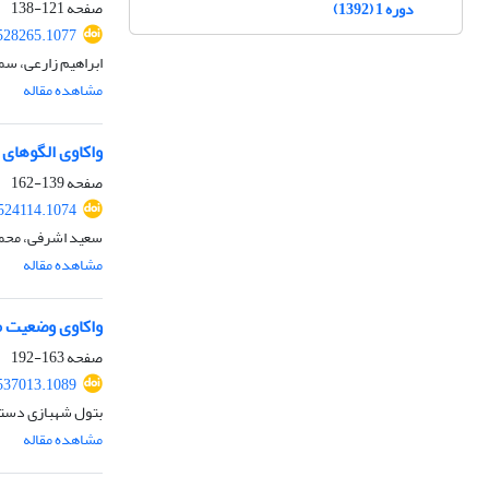
صفحه
121-138
دوره 1 (1392)
.528265.1077
ابراهیم زارعی، سم
مشاهده مقاله
واکاوی الگوهای 
صفحه
139-162
.524114.1074
سعید اشرفی، محمد
مشاهده مقاله
واکاوی وضعیت م
صفحه
163-192
537013.1089
بتول شهبازی دستج
مشاهده مقاله