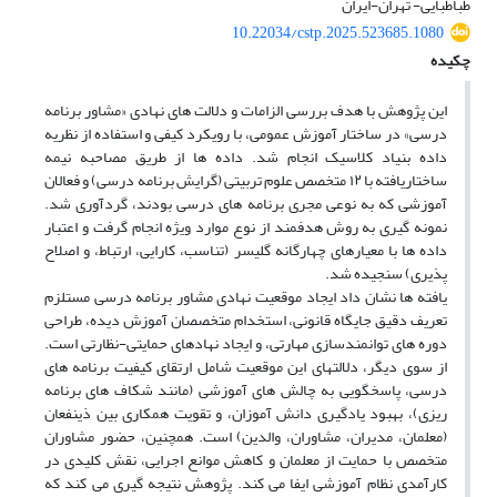
طباطبایی- تهران-ایران
10.22034/cstp.2025.523685.1080
چکیده
این پژوهش با هدف بررسی الزامات و دلالت های نهادی «مشاور برنامه
درسی» در ساختار آموزش عمومی، با رویکرد کیفی و استفاده از نظریه
داده بنیاد کلاسیک انجام شد. داده ها از طریق مصاحبه نیمه
ساختاریافته با ۱۲ متخصص علوم تربیتی (گرایش برنامه درسی) و فعالان
آموزشی که به نوعی مجری برنامه های درسی بودند، گردآوری شد.
نمونه گیری به روش هدفمند از نوع موارد ویژه انجام گرفت و اعتبار
داده ها با معیارهای چهارگانه گلیسر (تناسب، کارایی، ارتباط، و اصلاح
پذیری) سنجیده شد.
یافته ها نشان داد ایجاد موقعیت نهادی مشاور برنامه درسی مستلزم
تعریف دقیق جایگاه قانونی، استخدام متخصصان آموزش دیده، طراحی
دوره های توانمندسازی مهارتی، و ایجاد نهادهای حمایتی-نظارتی است.
از سوی دیگر، دلالتهای این موقعیت شامل ارتقای کیفیت برنامه های
درسی، پاسخگویی به چالش های آموزشی (مانند شکاف های برنامه
ریزی)، بهبود یادگیری دانش آموزان، و تقویت همکاری بین ذینفعان
(معلمان، مدیران، مشاوران، والدین) است. همچنین، حضور مشاوران
متخصص با حمایت از معلمان و کاهش موانع اجرایی، نقش کلیدی در
کارآمدی نظام آموزشی ایفا می کند. پژوهش نتیجه گیری می کند که