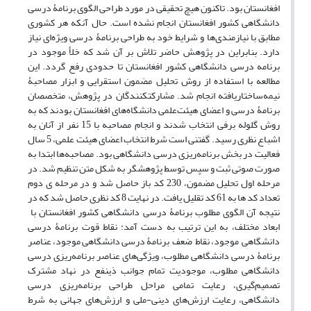
افغانستان بود. تاکنون هیچ تحقیقی در مورد طراحی الگوی برنامۀ درسی
دانشگاهی کشور افغانستان انجام ‌نشده است. حال آنکه هر کشوری
مطابق با نیازمندی‌ها و شرایط خود به طراحی برنامۀ درسی ویژه‌ای نیاز
دارد. بنابراین در پژوهش حاضر تلاش بر آن شد که خلأ موجود در
برنامه درسی دانشگاهی کشور افغانستان تا حدودی رفع گردد. این
مطالعه با استفاده از روش تحلیل مضمون استقرایی و ابزار مصاحبۀ
نیمه‌ساختار‌یافته انجام شد. مشارکت­کنندگان در پژوهش، متخصصان
برنامۀ درسی و اعضای هیئت‌علمی دانشگاه‌های افغانستان بودند که به
روش گلوله برفی انتخاب شدند و انجام مصاحبه با 15 نفر از آنان به
اشباع نظری رسید. گفتنی است شرط انتخاب اعضای هیئت علمی، 5 سال
فعالیت در بخش برنامه‌ریزی درسی دانشگاهی بود. مصاحبه‌ها ابتدا به
صورت صوتی ثبت و سپس توسط پژوهشگر به شکل متن تنظیم شد. در
مرحله اول تحلیل مضمون، 230 کد باز حاصل شد و در مرحله ی دوم
تعداد کد ها به 61 کد تقلیل یافت. در نهایت 8 کد نظری حاصل شد که در
نتیجه آن الگوی مطلوب برنامۀ درسی دانشگاهی کشور افغانستان با
ابعاد مختلف، به این ترتیب به دست آمد: نقاط‌ قوت برنامۀ درسی
دانشگاهی موجود، نقاط ضعف برنامۀ درسی دانشگاهی موجود، عناصر
برنامۀ درسی دانشگاهی مطلوب، ویژگی‌های عناصر برنامه‌ریزی درسی
دانشگاهی مطلوب، موجودیت تمام جوانب ذینفع در نهاد‌ مشترک
تصمیم‌گیری، رعایت تمامی مراحل طراحی برنامه‌ریزی درسی
دانشگاهی، رعایت ارزش‌های دینی-ملی و ارزش‌های جهانی به شرط