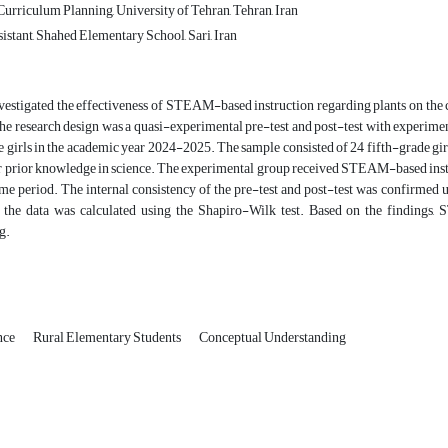
Curriculum Planning, University of Tehran, Tehran, Iran
istant, Shahed Elementary School, Sari, Iran
vestigated the effectiveness of STEAM-based instruction regarding plants on the c
he research design was a quasi-experimental pre-test and post-test with experiment
e girls in the academic year 2024-2025. The sample consisted of 24 fifth-grade g
r prior knowledge in science. The experimental group received STEAM-based instruc
me period. The internal consistency of the pre-test and post-test was confirmed u
 the data was calculated using the Shapiro-Wilk test. Based on the findings, 
g.
nce
Rural Elementary Students
Conceptual Understanding