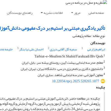
صفحه اصلی
مرور
اطلاعات نشریه
راهنمای نویسندگان
تأثیر یادگیری مبتنی بر استیم بر درک مفهومی دانش‌آموزا
نوع مقاله : مقاله پژوهشی
نویسندگان
3
2
1
ابراهیم زارعی
سمیه گل آقایی درزی
احسان علی نیا بنگر
حلیمه محم
1
Tarbiat-e-Moallem St, Shahid Farahzadi Blv, Qods
2
معلم، مدرسه ابتدایی بهشت آیین، روستای بیشه‌ سر، بابل، ایران
3
دانشجوی دکتری برنامه‌ریزی درسی، دانشگاه تهران، تهران، ایران
4
معاون آموزشی، مدرسه ابتدایی شاهد، ساری، ایران
10.22034/tpcj.2025.528265.1077
چکیده
چکیده: در مطالعه حاضر، اثربخشی آموزش مبتنی بر استیم بر درک مفهومی دانش
مورد بررسی شامل 24 دانش‌آموز دختر پایه پنجم که با روش نم