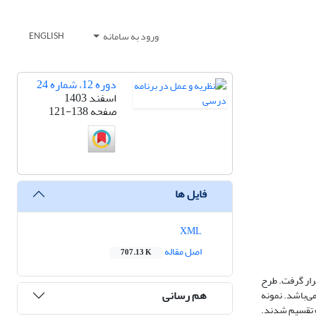
ورود به سامانه
ENGLISH
دوره 12، شماره 24
اسفند 1403
صفحه
121-138
فایل ها
XML
اصل مقاله
707.13 K
رار گرفت. طرح
هم رسانی
به آزمایشی با پیش آزمون و پس‌آزمون با گروه آزمایش و گروه گواه بود. جامعه آماری این پژوهش دانش‌آموزان دختر پایه پنجم در سال تحصیلی 1404-1403 می‌باشد. نمونه
واه تقسیم شدند.