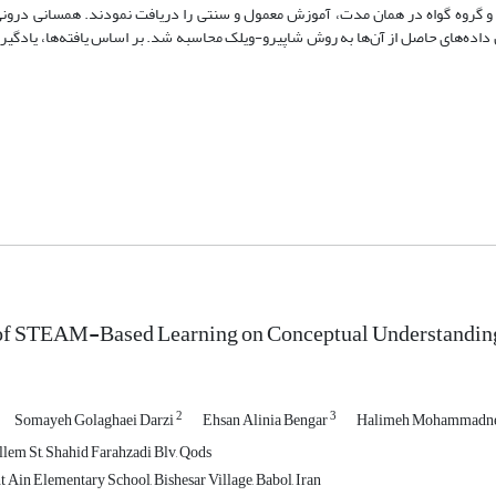
یم قرار گرفته و گروه گواه در همان مدت، آموزش معمول و سنتی را دریافت نمودند. همسانی درو
آلفای کرونباخ 793/0 و 762/0 تأیید و نرمال بودن داده‌های حاصل از آن‌ها به روش شاپیرو-ویلک محاسبه شد. بر اساس یافته‌ها
 of STEAM-Based Learning on Conceptual Understanding
2
3
Somayeh Golaghaei Darzi
Ehsan Alinia Bengar
Halimeh Mohammadn
em St, Shahid Farahzadi Blv, Qods
 Ain Elementary School, Bishesar Village, Babol, Iran