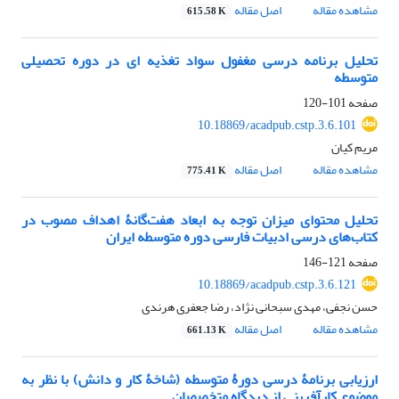
مشاهده مقاله
اصل مقاله
615.58 K
تحلیل برنامه درسی مغفول سواد تغذیه ای در دوره تحصیلی
متوسطه
صفحه
101-120
‎10.18869/acadpub.cstp.3.6.101
مریم کیان
مشاهده مقاله
اصل مقاله
775.41 K
تحلیل محتوای میزان توجه به ابعاد هفت‌گانۀ اهداف مصوب در
کتاب‌های درسی ادبیات فارسی دوره متوسطه ایران
صفحه
121-146
‎10.18869/acadpub.cstp.3.6.121
حسن نجفی، مهدی سبحانی نژاد، رضا جعفری هرندی
مشاهده مقاله
اصل مقاله
661.13 K
ارزیابی برنامۀ درسی دورۀ متوسطه (شاخۀ کار‌ و‌ دانش) با نظر به
موضوع کارآفرینی از دیدگاه متخصصان