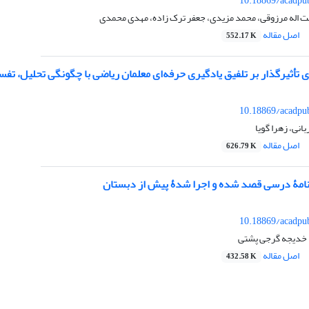
‎10.18869/acadpub
ت اله مرزوقی، محمد مزیدی، جعفر ترک زاده، مهدی محمدی
اصل مقاله
552.17 K
 تأثیرگذار بر تلفیق یادگیری حرفه‌ای معلمان ریاضی با چگونگی تحلیل، تف
‎10.18869/acadpub
نی، زهرا گویا
اصل مقاله
626.79 K
رنامۀ ‌درسی قصد شده و اجرا شدۀ پیش از دبستان
‎10.18869/acadpub
 خدیجه گرجی پشتی
اصل مقاله
432.58 K