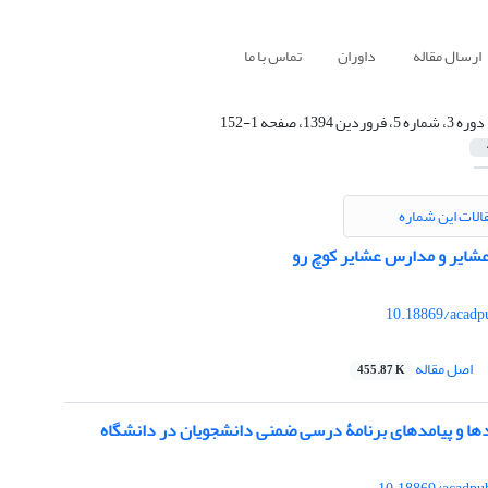
ارسال مقاله
داوران
تماس با ما
دوره 3، شماره 5، فروردین 1394، صفحه 1-152
الات این شماره
شایر و مدارس عشایر کوچ رو
‎10.18869/acadpu
اصل مقاله
455.87 K
ا و پیامدهای برنامۀ ‌درسی ضمنی دانشجویان در دانشگاه