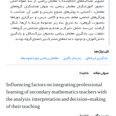
عمیق‌تر مصاحبه‌های انجام‌شده با معلمان ریاضی، از سه مقولۀ اصلی
«حضور آموزشگرانِ معلمان ریاضی به‌ عنوان هدایتگران گروه‌های
معلمان»، «آشنایی با روش‌های متنوع تدریس و تغییر آن، متناسب با
ویژگی‌های شخصی معلم، مدرسه و کلاس درس» و «برگزاری دوره‌ها
به‌صورت گروهی»، به‌ تدریج سه زیر مجموعۀ مرتبط با آن‌ها، شکل
گرفتند. این سه، شامل «تمرکز بر هدف و محتوای مشخص در گروه‌ها»،
«تفاوت بین یادگیری معلمان ریاضی به‌عنوان بزرگ‌سالان و یادگیری
دانش‌آموزان» و «وجود دغدغه‌های مشترک بین اعضای گروه» بودند
کلیدواژه‌ها
یادگیری حرفه‌ای
پدیدار نگاری
معلمان ریاضی دوره متوسطه
عنوان مقاله
English
Influencing factors on integrating professional
learning of secondary mathematics teachers with
the analysis, interpretation and decision-making
of their teaching
نویسندگان