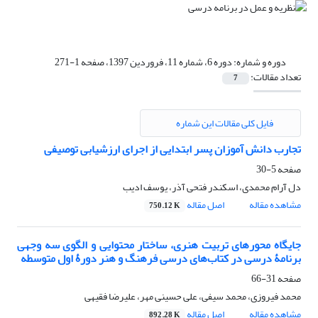
دوره و شماره:
دوره 6، شماره 11، فروردین 1397، صفحه 1-271
تعداد مقالات:
7
فایل کلی مقالات این شماره
تجارب دانش آموزان پسر ابتدایی از اجرای ارزشیابی توصیفی
صفحه
5-30
دل آرام محمدی، اسکندر فتحی آذر، یوسف ادیب
مشاهده مقاله
اصل مقاله
750.12 K
جایگاه محورهای تربیت هنری، ساختار محتوایی و الگوی سه وجهی
برنامۀ درسی در کتاب‌های درسی فرهنگ و هنر دورۀ اول متوسطه
صفحه
31-66
محمد فیروزی، محمد سیفی، علی حسینی مهر، علیرضا فقیهی
مشاهده مقاله
اصل مقاله
892.28 K