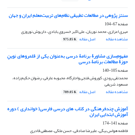
سنتز پژوهی در مطالعات تطبیقی نظام‌های تربیت‌معلم ایران و جهان
صفحه
67-104
مهری اعزازی، محمد نوریان، علی اکبر خسروی بابادی، داریوش نوروزی
مشاهده مقاله
اصل مقاله
975.85 K
مفهوم‌سازی مشاورۀ برنامۀ درسی به‌عنوان یکی از قلمروهای نوینِ
حوزۀ مطالعات برنامۀ درسی
صفحه
105-140
محمدتقی رودی، کوروش فتجی واجارگاه، محبوبه عارفی، رضوان حکیم زاده،
مسعود شریفی
مشاهده مقاله
اصل مقاله
789.05 K
آموزش چندفرهنگی در کتاب های درسی فارسی( خوانداری ) دوره
آموزش ابتدایی ایران
صفحه
141-174
فاطمه هواس بیگی، علیرضا صادقی، حسن ملکی، مصطفی قادری