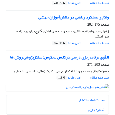
مشاهده مقاله
اصل مقاله
738.79 K
واکاوی عملکرد ریاضی در دانش‌آموزان جهشی
صفحه
175-202
زهرا رحیمی، ابراهیم طلایی، حمیدرضا حسن آبادی، گلرخ برارپور، آزاده
میرزاملکی
مشاهده مقاله
اصل مقاله
857.43 K
الگوی برنامه‌ریزی درسی درکلاس معکوس: سنتزپژوهی روش ها
صفحه
203-271
حسن کاویانی، محمدجواد لیاقتدار، بی بی عشرت زمانی، یاسمین عابدینی
مشاهده مقاله
اصل مقاله
1.3 M
مقالات آماده انتشار
شماره جاری