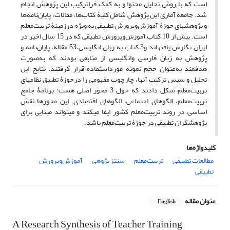
است که با روش تحلیل محتوا و به کمک فراترکیب این پژوهش انجام
شد. جامعۀ آماری این پژوهش شامل کلیۀ کتاب‌ها، مقالات، پایان‌نامه‌ها
و پژوهش­های حوزۀ آموزش‌وپرورش تطبیقی به ویژه درزمینۀ تربیت‌معلم
است. بیش از 10 کتاب آموزش‌وپرورش تطبیقی که در 15 سال اخیر در
ایران نگارش یافته­اند و3 کتاب به زبان انگلیسی،53 مقاله، پایان‌نامه و
پژوهش به زبان فارسی وانگلیسی از منابعی بودند که به‌صورت
هدفمند به‌عنوان حجم نمونه مورداستفاده قرار گرفتند. نتایج این
تحلیل و سپس ترکیب آن­ها، چارچوب مفهومی را درحوزۀ تطبیق نظام­های
تربیت‌معلم شکل دادند که حول 3 محور اصلی هست: برنامۀ جامع
تربیت‌معلم، الگوهای اجتماعی، الگوهای اقتصادی. این محورها نقش
اساسی در روند تربیت‌معلم کشور ایفا می­کند و می­تواند مبنایی برای
پژوهشگران تطبیقی در حوزۀ تربیت‌معلم باشد.
کلیدواژه‌ها
مطالعات تطبیقی
تربیت‌معلم
سنتز پژوهی
آموزش‌وپرورش
تطبیقی
عنوان مقاله
English
A Research Synthesis of Teacher Training