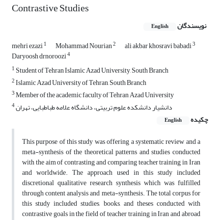
Contrastive Studies
نویسندگان
English
1
2
3
mehri ezazi
Mohammad Nourian
ali akbar khosravi babadi
4
Daryoosh drnoroozi
1
Student of Tehran Islamic Azad University, South Branch
2
Islamic Azad University of Tehran, South Branch
3
Member of the academic faculty of Tehran Azad University
4
دانشیار دانشکده علوم تربیتی، دانشگاه علامه طباطبایی، تهران
چکیده
English
This purpose of this study was offering a systematic review and a
meta-synthesis of the theoretical patterns and studies conducted
with the aim of contrasting and comparing teacher training in Iran
and worldwide. The approach used in this study included
discretional qualitative research synthesis which was fulfilled
through content analysis and meta-synthesis. The total corpus for
this study included studies, books, and theses conducted with
contrastive goals in the field of teacher training in Iran and abroad