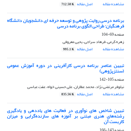
مشاهده مقاله
اصل مقاله
712.58 K
برنامه درسی روایت پژوهی و توسعه حرفه ای دانشجویان دانشگاه
فرهنگیان: طراحی الگوی برنامه درسی
صفحه
69-104
زهره کرمی، فرهاد سراجی، یحیی معروفی
مشاهده مقاله
اصل مقاله
995.1 K
تبیین عناصر برنامه درسی کارآفرینی در دوره آموزش عمومی
(سنتزپژوهی)
صفحه
105-142
نیلوفر مرتضی نژاد، محمد عطاران، علی حسینی خواه، عفت عباسی
مشاهده مقاله
اصل مقاله
835.56 K
تبیین شاخص های نوآوری در فعالیت های یاددهی و یادگیری
رشته‌های هنری مبتنی بر آموزه های سازنده‌گرایی و میزان
کاربست آن
صفحه
143-166