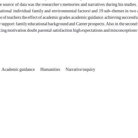
 source of data was the researcher's memories and narratives during his studies. 
tional, individual, family and environmental factors) and 19 sub-themes in two ax
le of teachers, the effect of academic grades, academic guidance, achieving successful r
y support, family educational background and Career prospects. Also, in the second s
ucing motivation, doubt, parental satisfaction, high expectations, and misconceptions
Academic guidance
Humanities
Narrative inquiry