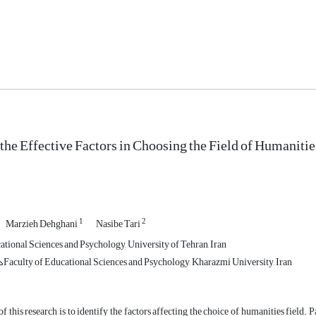
 the Effective Factors in Choosing the Field of Humaniti
1
2
Marzieh Dehghani
Nasibe Tari
ational Sciences and Psychology, University of Tehran, Iran
دانشگاه خوارزمیFaculty of Educational Sciences and Psychology, Kharazmi University, Iran
f this research is to identify the factors affecting the choice of humanities field. 