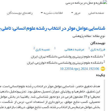
صفحه اصلی
مرور
اطلاعات نشریه
راهنمای نویسندگان
شناسایی عوامل موثر در انتخاب رشته علوم انسانی: تاملی 
نوع مقاله : مقاله پژوهشی
نویسندگان
2
1
1
فرزانه تاری
مرضیه دهقانی
نصیبه تاری
1
دانشکده علوم تربیتی و روانشناسی دانشگاه تهران، ایران
2
دانشکده علوم تربیتی و روانشناسی دانشگاه خوارزمی، ایران
10.22034/tpcj.2024.192106
چکیده
هدف تحقیق حاضر
، شناسایی
عوامل موثر در انتخاب رشته علوم انسانی است.
م
این تحقیق، خاطره­ها و
روایت­های دوران تحصیل محقق بود. تجزیه­و­تحلیل داده
محیطی)
و 19 مضمون فرعی در دو محور شناسایی شد.
یافته­ها در بخش عوام
تحصیلی، کسب نتایج موفق
،
برخورداری از استعداد ادبی
،
ترس از شکست
،
ه
بخش
عوامل مرتبط پس از انتخاب رشته،
کسب نتایج موفق
،
دریافت بازخورد مث