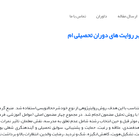
ارسال مقاله
داوران
تماس با ما
بر روایت های دوران تحصیلی ام
تناسب با این هدف،
روش روایت­پژوهی از نوع خودشرح­حال­نویسی استفاده شد.
منبع گرد
­ها با روش تحلیل مضمون انجام شد. در مجموع چهار مضمون اصلی (
عوامل
آموزشی، فردی
ل موثر قبل و حین انتخاب رشته شامل عدم تعلق به مدرسه
،
نقش معلمان
،
تاثیر نمرات
دفمندی
،
علاقه و رغبت
،
حمایت و پشتیبانی
،
سوابق تحصیلی
و
آینده­نگری شغلی بود
بت
،
تشکیل هویت
،
کاهش انگیزه
،
شک و تردید
،
رضایت والدین
،
انتظارات بالا
و
برداشت ن