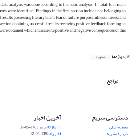
Data analysis was done according to thematic analysis. In total, four main
es were identified. Findings in the first section include not belonging to
esults, possessing literary talent, fear of failure, purposefulness, interest and
ection, obtaining successful results, receiving positive feedback, forming an
 were obtained, which indicate the positive and negative consequences of this
کلیدواژه‌ها
English
مراجع
دسترسی سریع
آخرین اخبار
صفحه اصلی
از آغاز تا امروز
1405-05-09
درباره نشریه
آغاز راه
1392-05-12