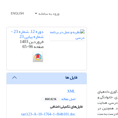
ورود به سامانه
ENGLISH
دوره 12، شماره 23 -
شماره پیاپی 23
فروردین 1403
صفحه
65-96
فایل ها
XML
آوری داده­های
، خانوادگی و
اصل مقاله
860.02 K
 درسی
،
هدایت
فایل‌های تکمیلی/اضافی
. هم­چنین در
ادرست بدست
tari123-A-10-1764-1-fb4b101.doc