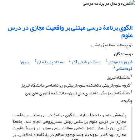
الگوی برنامۀ درسی مبتنی بر واقعیت مجازی در درس
علوم
نوع مقاله : مقاله پژوهشی
نویسندگان
1
2
1
فیروز محمودی
اسکندر فتحی آذر
سجاد پورباغبان
بهروز
3
کوهستانی
1
دانشگاه تبریز
2
گروه علوم تربیتی دانشکده علوم تربیتی و روانشناسی دانشگاه تبریز
3
دانشگاه تبریز- گروه فناوری های نوین- دانشکده فناوری های نوی
چکیده
پژوهش حاضر با هدف طراحی الگوی برنامۀ درسی مبتنی بر واقعیت
مجازی در درس علوم براساس روش سنتزپژوهی انجام شد. جامعۀ
آماری این پژوهش شامل تمامی مقالات علمی معتبر در زمینۀ واقعیت
مجازی بود که با توجه به جست‌وجوی منظم در پایگاه‌های اطلاعاتی، بر