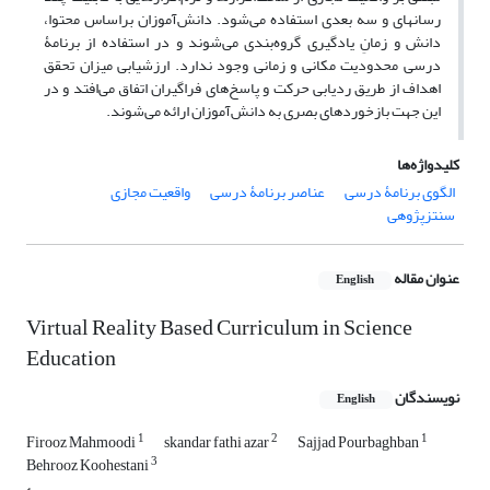
رسانهای و سه بعدی استفاده می‌شود. دانش‌آموزان براساس محتوا،
دانش و زمانِ یادگیری گروه‌بندی می‌شوند و در استفاده از برنامۀ
درسی محدودیت مکانی و زمانی وجود ندارد. ارزشیابی میزان تحقق
اهداف از طریق ردیابی حرکت و پاسخ‌های فراگیران اتفاق می‌افتد و در
این جهت بازخوردهای بصری به دانش‌آموزان ارائه می‌شوند.
کلیدواژه‌ها
الگوی برنامۀ درسی
عناصر برنامۀ درسی
واقعیت مجازی
سنتزپژوهی
عنوان مقاله
English
Virtual Reality Based Curriculum in Science
Education
نویسندگان
English
1
2
1
Firooz Mahmoodi
skandar fathi azar
Sajjad Pourbaghban
3
Behrooz Koohestani