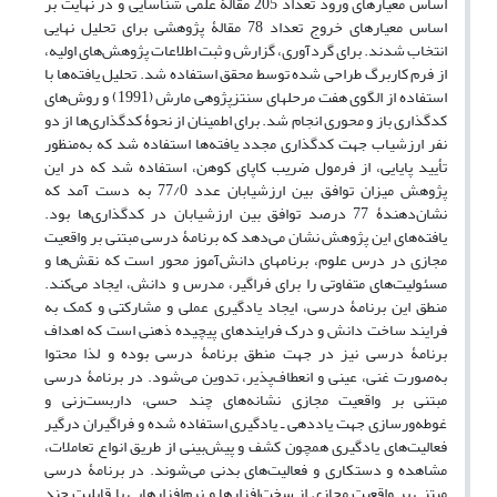
اساس معیارهای ورود تعداد 205 مقالۀ علمی شناسایی و در نهایت بر
اساس معیارهای خروج تعداد 78 مقالۀ پژوهشی برای تحلیل نهایی
انتخاب شدند. برای گردآوری، گزارش و ثبت اطلاعات پژوهش‌های اولیه،
از فرم کاربرگ طراحی شده توسط محقق استفاده شد. تحلیل یافته‌ها با
استفاده از الگوی هفت مرحلهای سنتزپژوهی مارش (1991) و روش‌های
کدگذاری باز و محوری انجام شد. برای اطمینان از نحوۀ کدگذاری‌ها از دو
نفر ارزشیاب جهت کدگذاری مجدد یافته‌ها استفاده شد که به‌منظور
تأیید پایایی، از فرمول ضریب کاپای کوهن، استفاده شد که در این
پژوهش میزان توافق بین ارزشیابان عدد 77/0 به دست آمد که
نشان‌دهندۀ 77 درصد توافق بین ارزشیابان در کدگذاری‌ها بود.
یافته‌های این پژوهش نشان می‌دهد که برنامۀ درسی مبتنی بر واقعیت
مجازی در درس علوم، برنامهای دانش‌آموز محور است که نقش‌ها و
مسئولیت‌های متفاوتی را برای فراگیر، مدرس و دانش، ایجاد می‌کند.
منطق این برنامۀ درسی، ایجاد یادگیری عملی و مشارکتی و کمک به
فرایند ساخت دانش و درک فرایندهای پیچیده ذهنی است که اهداف
برنامۀ درسی نیز در جهت منطق برنامۀ درسی بوده و لذا محتوا
به‌صورت غنی، عینی و انعطاف‌پذیر، تدوین می‌شود. در برنامۀ درسی
مبتنی بر واقعیت مجازی نشانه‌های چند حسی، داربست‌زنی و
غوطه‌ورسازی جهت یاددهی ـ یادگیری استفاده شده و فراگیران درگیر
فعالیت‌های یادگیری همچون کشف و پیش‌بینی از طریق انواع تعاملات،
مشاهده و دستکاری و فعالیت‌های بدنی می‌شوند. در برنامۀ درسی
مبتنی بر واقعیت مجازی از سخت‌افزارها و نرم‌افزارهایی با قابلیت چند