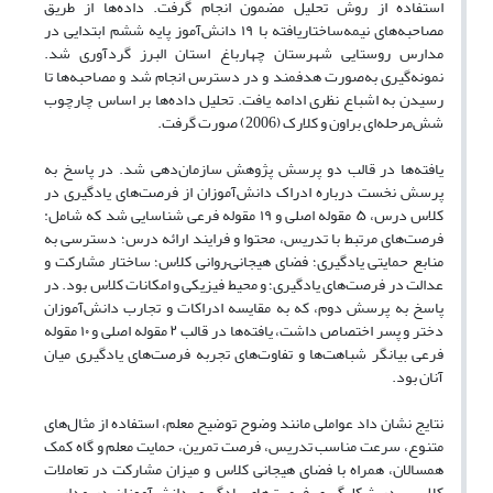
استفاده از روش تحلیل مضمون انجام گرفت. داده‌ها از طریق
مصاحبه‌های نیمه‌ساختاریافته با ۱۹ دانش‌آموز پایه ششم ابتدایی در
مدارس روستایی شهرستان چهارباغ استان البرز گردآوری شد.
نمونه‌گیری به‌صورت هدفمند و در دسترس انجام شد و مصاحبه‌ها تا
رسیدن به اشباع نظری ادامه یافت. تحلیل داده‌ها بر اساس چارچوب
شش‌مرحله‌ای براون و کلارک (2006) صورت گرفت.
یافته‌ها در قالب دو پرسش پژوهش سازمان‌دهی شد. در پاسخ به
پرسش نخست درباره ادراک دانش‌آموزان از فرصت‌های یادگیری در
کلاس درس، ۵ مقوله اصلی و ۱۹ مقوله فرعی شناسایی شد که شامل:
فرصت‌های مرتبط با تدریس، محتوا و فرایند ارائه درس؛ دسترسی به
منابع حمایتی یادگیری؛ فضای هیجانی–روانی کلاس؛ ساختار مشارکت و
عدالت در فرصت‌های یادگیری؛ و محیط فیزیکی و امکانات کلاس بود. در
پاسخ به پرسش دوم، که به مقایسه ادراکات و تجارب دانش‌آموزان
دختر و پسر اختصاص داشت، یافته‌ها در قالب ۲ مقوله اصلی و ۱۰ مقوله
فرعی بیانگر شباهت‌ها و تفاوت‌های تجربه فرصت‌های یادگیری میان
آنان بود.
نتایج نشان داد عواملی مانند وضوح توضیح معلم، استفاده از مثال‌های
متنوع، سرعت مناسب تدریس، فرصت تمرین، حمایت معلم و گاه کمک
همسالان، همراه با فضای هیجانی کلاس و میزان مشارکت در تعاملات
کلاسی، در شکل‌گیری فرصت‌های یادگیری دانش‌آموزان در مدارس