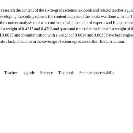
t research, the content of the sixth-grade science textbook and related teacher's gui
 developing the coding scheme, the content analysis of the books was done with the
f the content analysis tool was confirmed with the help of experts and Kappa valu
th a weight of 0.4315 and 0.4708 and space and time relationship with a weight of 
 0.0015 and communication with a weight of 0.0014 and 0.0035 have been neglected
ate a lack of balance in the coverage of science process skills in the curriculum.
Teacher'
s guide
Science
Textbook
Science process skills