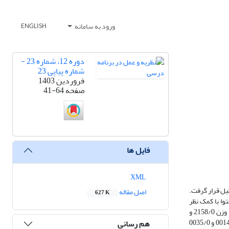
ورود به سامانه
ENGLISH
دوره 12، شماره 23 -
شماره پیاپی 23
فروردین 1403
صفحه
41-64
فایل ها
XML
یل قرار گرفت.
اصل مقاله
627 K
وا با کمک نظر
متخصصان و مقادیر کاپا بین 627/0 و 871/0 تأیید شد. طبق نتایج بدست آمده، مهارت‌های تعریف عملیاتی به ترتیب با وزن 4315/0 و 4708/0 و رابطه مکان و زمان با وزن 2158/0 و
4708/0 به عنوان مهم‌ترین مهارت‌ها در کتاب درسی و راهنمای معلم بوده و از توجه کافی به مهارت‌های استنتاج به ترتیب با وزن 0042/0 و 0015/0 و ارتباطات با وزن 0014/0 و 0035/0
هم رسانی