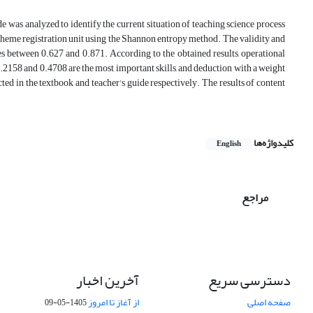
de was analyzed to identify the current situation of teaching science process
 Theme registration unit using the Shannon entropy method. The validity and
es between 0.627 and 0.871. According to the obtained results, operational
0.2158 and 0.4708 are the most important skills, and deduction with a weight
 in the textbook and teacher's guide respectively. The results of content
کلیدواژه‌ها
English
مراجع
دسترسی سریع
آخرین اخبار
صفحه اصلی
از آغاز تا امروز
1405-05-09