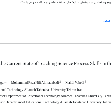
دم وجود تعادل در پوشش مهارت‌های فرآیند علمی در برنامه درسی است.
 علمی
he Current State of Teaching Science Process Skills in t
1
2
3
ngar
Mohammad Reza Nili Ahmadabadi
Mahdi Vahedi
onal Technology, Allameh Tabataba’i University, Tehran, Iran
ssor, Department of Educational Technology, Allameh Tabataba’i University, Tehran
ssor, Department of Educational Technology, Allameh Tabataba’i University, Tehran