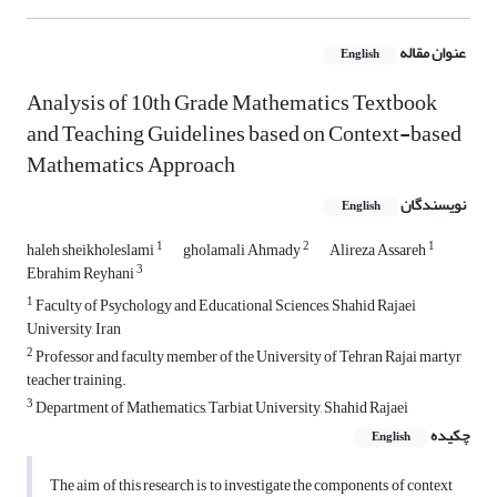
عنوان مقاله
English
Analysis of 10th Grade Mathematics Textbook
and Teaching Guidelines based on Context-based
Mathematics Approach
نویسندگان
English
1
2
1
haleh sheikholeslami
gholamali Ahmady
Alireza Assareh
3
Ebrahim Reyhani
1
Faculty of Psychology and Educational Sciences, Shahid Rajaei
University, Iran
2
Professor and faculty member of the University of Tehran Rajai martyr
teacher training.
3
Department of Mathematics, Tarbiat University, Shahid Rajaei
چکیده
English
The aim of this research is to investigate the components of context