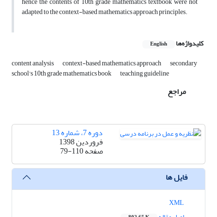
hence the contents of 10th grade mathematics textbook were not
adapted to the context-based mathematics approach principles.
کلیدواژه‌ها
English
content analysis
context-based mathematics approach
secondary
school's 10th grade mathematics book
teaching guideline
مراجع
دوره 7، شماره 13
فروردین 1398
صفحه
79-110
فایل ها
XML
اصل مقاله