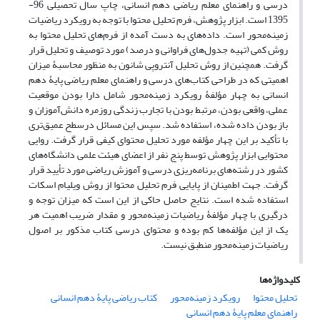
درسی و راهنمای معلم ریاضی دهم انسانی، چاپ سال تحصیلی 96-
1395 است. ابزار پژوهش، فرم تحلیل محتوا با توجه به رویکرد ریاضیات
زمینه‌محور است. داده‌های به دست آمده از فرم‌های تحلیل محتوا به
روش کمی (تهیه جدول‌های فراوانی و درصد) مورد توصیف و تحلیل قرار
گرفت. همچنین از روش تحلیل آنتروپی شانون به منظور محاسبۀ میزان
اهمیتی که در طراحی کتاب‌های درسی و راهنمای معلم ریاضی پایۀ دهم
انسانی به چهار مؤلفۀ رویکرد زمینه‌محور شامل دارا بودن موقعیت
عملی، واقعی بودن، مرتبط بودن با تجارب زندگی روزمره دانش‌آموزان و
باز بودن داده شده، استفاده شد. سپس این مسائل درسطح عمیق‌تری
با تأکید بر این چهار مؤلفه مورد تحلیل محتوای کیفی قرار گرفت. روایی
محتوایی ابزار پژوهش توسط پنج نفر از اعضای هیئت علمی دانشگاه‌های
کشور در رشته‌های برنامه‌ریزی درسی و آموزش ریاضی مورد تأیید قرار
گرفت. جهت اطمینان از پایایی فرم تحلیل محتوا از روش ویلیام اسکات
استفاده شده است. نتایج حاصل حاکی از این است که میزان توجه و
درگیری با چهار مؤلفۀ ریاضیات زمینه‌محور و مقدار ضریب اهمیت هر
یک از این مؤلفه‌ها کم بوده و محتوای درسی کتاب مذکور بر اصول
ریاضیات زمینه‌محور منطبق نیست.
کلیدواژه‌ها
تحلیل محتوا
رویکرد زمینه‌محور
کتاب ریاضی پایۀ دهم انسانی
راهنمای معلم پایۀ دهم انسانی