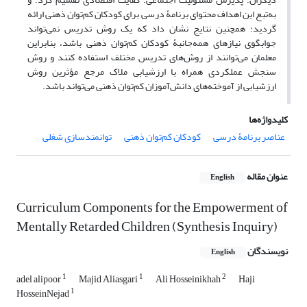
به‌تبع این اهداف محتوای برنامۀ درسی برای کودکان کم‌توان ذهنی ارائه
گردید؛ همچنین نتایج نشان داد که یک روش تدریس نمی‌تواند
جوابگوی نیازهای همه‌جانبۀ کودکان کم‌توان ذهنی باشد، بنابراین
معلمان می‌توانند از روش‌های تدریس مختلف استفاده کنند و روش
سنجش عملکردی همراه با ارزشیابی ملاک مرجع مؤثرین روش
ارزشیابی از آموخته‌های دانش‌آموزان کم‌توان ذهنی می‌تواند باشد.
کلیدواژه‌ها
عناصر برنامۀ درسی
کودکان کم‌توان ذهنی
توانمندسازی شغلی
عنوان مقاله
English
Curriculum Components for the Empowerment of
Mentally Retarded Children (Synthesis Inquiry)
نویسندگان
English
1
1
2
adel alipoor
Majid Aliasgari
Ali Hosseinikhah
Haji
1
HosseinNejad