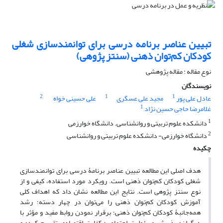
تبیین عناصر برنامه درسی برای توانمندسازی شغلی
کودکان کم‌توان ذهنی (سنتز پژوهی)
نوع مقاله : مقاله پژوهشی
نویسندگان
2
1
1
عادل علی پور
مجید علی عسگری
علی حسینی خواه
1
غلامرضا حاجی حسین نژاد
1
دانشکده علوم تربیتی و روانشناسی. دانشگاه خوارزمی
2
دانشگاه خوارزمی- دانشکده علوم تربیتی و روانشناسی
چکیده
هدف اصلی این مطالعه تبیین عناصر برنامۀ­ درسی برای توانمندسازی
شغلی کودکان کم‌توان ذهنی است. رویکرد مورد استفاده، کیفی و از
نوع سنتز پژوهی است. نتایج این مطالعه نشان داد که اهداف کلی
آموزش کودکان کم‌توان ذهنی را می‌توان در چهار دسته؛ رشد
همه‌جانبۀ کودکان کم‌توان ذهنی؛ برقرار نمودن روابط مفید و مؤثر با
دیگران؛ پذیرش مسئولیت اجتماعی؛ کفایت اقتصادی تقسیم کرد؛ و