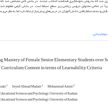
ر تبیین یافته‌های بخش کمی از مصاحبه با 9 معلم بهره‌گیری شد که به روش نمونه‌گیری هدفمند انتخاب شدند. در بخش کمی مشخص
 تقریباً در تمامی محتوای دروس ریاضی زیر سطح تسلط است. در بخش کیفی معلوم شد
لی و عدم تسلط یافتن دانش‌آموزان در درس‌های پیش‌نیاز ارتباط دارد اما به نظر می‌رس
دوم ابتدایی
ng Mastery of Female Senior Elementary Students over 
f Curriculum Content in terms of Learnability Criteria
1
1
2
rzaki
Seyed Ahmad Madani
Mohammad Amini
ducational Sciences and Psychology, University of Kashan
ducational Sciences and Psychology, University of Kashan