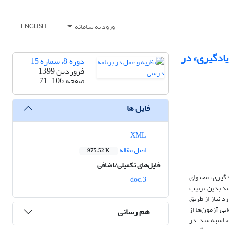
ورود به سامانه
ENGLISH
یادگیری» در
دوره 8، شماره 15
فروردین 1399
صفحه
71-106
فایل ها
XML
اصل مقاله
975.52 K
فایل‌های تکمیلی/اضافی
دگیری» محتوای
3.doc
شد بدین ترتیب
د نیاز از طریق
رسمی سال تحصیلی 1397 استفاده شد. روایی محتوایی آزمون‌ها از
هم رسانی
و همچنین با استفاده از مدلسازی معادلات ساختاری تأیید گردید. پایایی آزمون‌های محقق‌ساخته نیز بر حسب ضریب آلفای کرونباخ بین 77/0 تا 86/0 محاسبه شد. در