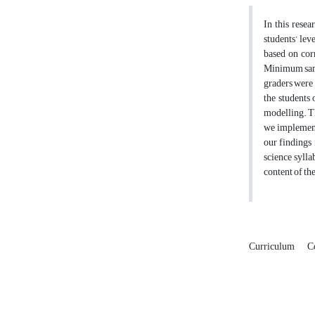
In this rese
students’ lev
based on cor
Minimum samp
graders were 
the students 
modelling. Th
we implement
our findings 
science sylla
content of th
Curriculum
C