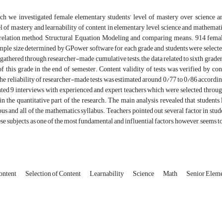
arch we investigated female elementary students’ level of mastery over science 
el of mastery and learnability of content in elementary level science and mathemat
relation method, Structural Equation Modeling and comparing means. 914 female
le size determined by GPower software for each grade and students were selected
gathered through researcher-made cumulative tests; the data related to sixth gra
of this grade in the end of semester. Content validity of tests was verified by c
e reliability of researcher-made tests was estimated around 0/77 to 0/86 according
ed 9 interviews with experienced and expert teachers which were selected throu
in the quantitative part of the research. The main analysis revealed that students 
bus and all of the mathematics syllabus. Teachers pointed out several factor in stude
ese subjects, as one of the most fundamental and influential factors, however, seems 
ontent
Selection of Content
Learnability
Science
Math
Senior Elem