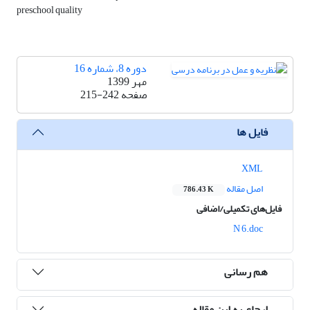
preschool quality
دوره 8، شماره 16
مهر 1399
صفحه
215-242
فایل ها
XML
اصل مقاله
786.43 K
فایل‌های تکمیلی/اضافی
N 6.doc
هم رسانی
ارجاع به این مقاله