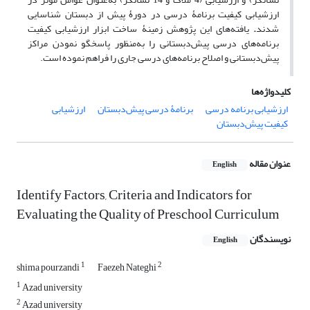
ارزشیابی کیفیت برنامۀ درسی در دورۀ پیش از دبستان شناسایی
شدند
.
یافته‌های این پژوهش زمینۀ ساخت ابزار ارزشیابی کیفیت
برنامه‌های درسی پیش‌دبستانی را به‌منظور پاسخگو نمودن مراکز
پیش‌دبستانی و اصلاح برنامه‌های درسی جاری را فراهم نموده است.
کلیدواژه‌ها
ارزشیابی برنامه درسی
برنامۀ درسی پیش‌دبستان
ارزشیابی
کیفیت پیش‌دبستان
عنوان مقاله
English
Identify Factors, Criteria and Indicators for
Evaluating the Quality of Preschool Curriculum
نویسندگان
English
1
2
shima pourzandi
Faezeh Nateghi
1
Azad university
2
Azad university