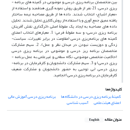
بین متخصصان برنامه ­ریزی درسی و موضوعی در کمیته ­های برنامه ­
ریزی درسی، 21 نفر از طریق روش نمونه­ گیری هدفمند و استفاده از
«معیار اشباع» انتخاب شدند. داده ها از طریق مصاحبه نیمه ­ساختار
یافته عمیق جمع ­آوری و با استفاده از روش کلایزی تحلیل شدند. تحلیل
داده­ های مصاحبه به ایجاد یک مقولۀ اصلی «اثرگذاری نقش ­­آفرینان
برنامه ­ریزی درسی» و سه مقولۀ فرعیِ: 1. معیارهای انتخاب اعضایِ
کمیته­ های برنامه‌ریزی درسی (مقاومت در برابر تغییرات، سیاست­
زدگی و دوزیست نبودن در میدان نظر و عمل)، 2. سهم مشارکت
متخصصان برنامه ­ریز درسی و موضوعی در برنامه­ ریزی درسی
(حاکمیت متخصص موضوعی، نگاه سطحی و غیرعلمی به عمل برنامه ­
ریزی درسی) و 3. سهم مشارکت دانشجویان و کارفرمایان در برنامه­
ریزی درسی (بی­ توجهی به حضور دانشجویان و مشارکت ضعیف
کارفرمایان در برنامه ­ریزی درسی) انجامید.
کلیدواژه‌ها
کمیتۀ برنامه ‏ریزی درسی در دانشگاه ها
برنامه ریزی درسی آموزش عالی
اعضای هیئت‌علمی
آسیب شناسی
عنوان مقاله
English