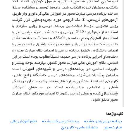
نمونه‌گیری تصادفی طبقه‌ای نسبتی و فرمول کوکران، تعداد 660
دانشجو به‌عنوان نمونه انتخاب شد. داده‌ها توسط پرسشنامه محقق
ساخته برنامه درسی مهارت محور در آموزش عالی گردآوری و از طریق،
آزمون‌های فریدمن، (t) تک گروهی مورد تجزیه‌وتحلیل قرار گرفت.
روایی محتوایی، توسط متخصصین برنامه درسی و روایی سازه‌ای با
استفاده از نرم‌افزار (PLS) بررسی و تائید شد. ضریب پایایی نیز با
استفاده از آلفای کرونباخ محاسبه و (86/0) به دست آمد. یافته‌ها نشان
داد، وضعیت برنامه درسی تجربه‌شده در ابعاد «تطبیق برنامه درسی با
اهداف دانشگاه»، «تطبیق برنامه درسی با اهداف نظام مهارت محور» و
«جنبه‌های اجرایی برنامه درسی جدید» نسبتاً مطلوب بوده است. بر این
اساس، نظام آموزش عالی مهارت محور کشور، نیازمند توجه بیشتر و
تغییرات اساسی در برنامه‌های درسی و شیوه‌های آموزش است؛
بنابراین پیشنهاد می‌شود، برنامه‌های درسی دانشگاه جامع علمی –
کاربردی که باهدف یادگیری مهارت‌های مختلف و کاربست آن در زندگی
شغلی و اجتماعی طراحی‌شده است؛ در محیط‌های آموزشی
شبیه‌سازی‌شده و عملی تدریس شود تا اهداف موردنظر نظام مهارت
محور محقق شود.
کلیدواژه‌ها
برنامه درسی تجربه‌شده
برنامه درسی کسب‌شده
نظام آموزش عالی
مهارت‌محور
دانشگاه علمی - کاربردی