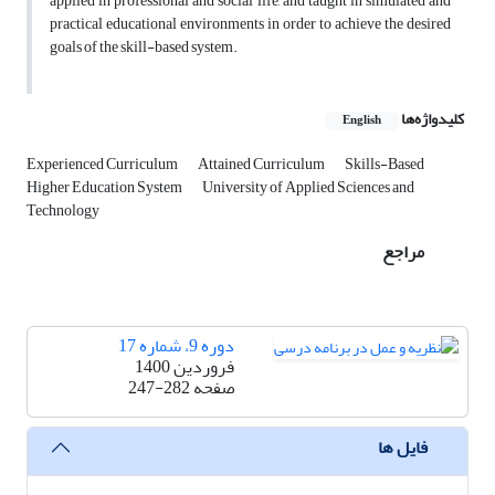
applied in professional and social life, and taught in simulated and
practical educational environments in order to achieve the desired
goals of the skill-based system.
کلیدواژه‌ها
English
Experienced Curriculum
Attained Curriculum
Skills-Based
Higher Education System
University of Applied Sciences and
Technology
مراجع
دوره 9، شماره 17
فروردین 1400
صفحه
247-282
فایل ها