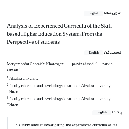
عنوان مقاله
English
Analysis of Experienced Curricula of the Skill-
based Higher Education System; From the
Perspective of students
نویسندگان
English
1
2
Maryam sadat Ghoraishi Khorasgani
parvin ahmadi
parvin
3
samadi
1
Alzahra university
2
faculty education and psychology department Alzahra university,
Tehran
3
faculty education and psychology department Alzahra university,
Tehran
چکیده
English
This study aims at investigating the experienced curricula of the