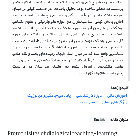
استفاده در بخشهای کیفی و کمی، به ترتیب، مصاحبه نیمه‌ساختاریافته و
پرسشنامه ‏محقق‌ساخته بود. تحلیل یافته‌ها در قسمت کیفی بر مبنای
نظریه داده‌بنیاد و در قسمت ‏کمی، توصیفی-پیمایشی است. جامعه
آماری بخش کیفی، صاحب‌نظران دو حوزه علوم
تربیتی ‏و علوم‌اجتماعی
بود که نمونه از بین آنها به صورت هدفمند، تا حد اشباع اطلاعات، ادامه
یافت. ‏جامعه آماری بخش کمی شامل اساتید و دانشجویان دوره
کارشناسی بود که نمونه‌ از بین آنها به روش تصادفی طبقه‌ای، ‏متناسب
با حجم انتخاب شد. بر اساس یافته‌ها، ‏8 پیش‌بایست مهم‌ مورد
شناسایی واقع شد که ‏در میان آنها، «ایجاد زمینه‌‌های بحث و نقد علمی
در تدریس» در صدر قرار دارد. در نتیجه، انگیزه‌مندی تحصیلی و رشد
علمی دانشجویان ‏امروز، منوط به اهتمام مدرسان در کاربست
پیش‌بایست‌های مذکور است.
کلیدواژه‌ها
آموزش عالی
دوره کارشناسی
یاددهی-یادگیری دیالوژیک
ویژگی‌‌های نسلی
نسل جدید
عنوان مقاله
English
Prerequisites of dialogical teaching-learning