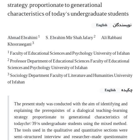
strategy, proportionate‎ to generational
characteristics of today's ‎undergraduate students
نویسندگان
English
1
2
Ahmad Ebrahimi
S. Ebrahim Mir Shah Jafary
Ali Rabbani
3
Khoorasegani
1
Faculty of Educational Sciences and Psychology, University of Isfahan
2
Professor Department of Educational Sciences, Faculty of Educational
Sciences and Psychology, University of Isfahan
3
Sociology Department, Faculty of Literature and Humanities, University
of Isfahan
چکیده
English
The present study was conducted with the aim of identifying and
explaining the prerequisites of a dialogical teaching-learning
strategy, proportionate‎ to generational characteristics of
todaychr('39')s ‎undergraduate students, using the mixed method.
The tools used in the qualitative and quantitative sections were
semi-structured interview and researcher-made questionnaire,