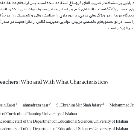
د پایایی پرسشنامه از ضریب الفای کرونباخ استفاده شده است. پس از انجام مطالعۀ مقدم
تحلیل پرسشنامه‌ها مشخص گردید که پایایی ویژگی‌های فردی 86/0 و توانمندیهای تخصصی 87/0 است. یافته‌های کیفی بر اساس تحلیل محتوا مقوله‌بند
دیدگاه مربیان در ویژگی‌های فردی، برخورداری از سلامت روانی و شخصیتی از درجۀ 
 است. در توانمندی‌های تخصصی مربیان، توانایی مدیریت کلاس از نظر اهمیت در صدر گ
یت برخوردار است
.
eachers: Who and With What Characteristics?
1
2
3
in Zarei
ahmadreza nasr
S. Ebrahim Mir Shah Jafary
Mohammad Jav
t of Curriculum Planning, University of Isfahan
cademic staff of the Department of Educational Sciences, University of Isfahan
cademic staff of the Department of Educational Sciences, University of Isfahan