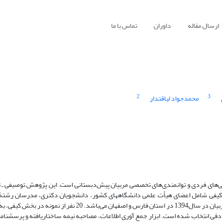
ارسال مقاله
داوران
تماس با ما
2
3
محمدجواد لیاقتدار
ی‌های فردی و توانمندی‌های تخصصی مربیان پیش‌دبستانی است. این پژوهش توصیفی ـ 
ش کیفی شامل اعضای هیأت علمی دانشگاههای کشور، دانشجویان دکتری، مدرسان رشتۀ
برنامه‌ریزی درسی و آموزش و پرورش دورۀ پیش‌دبستانی و بخش کمّی شامل مربیان در سال1394 در استان فارس و اصفها
ی 566 نفر نمونه از روش طبقه‌ای تصادفی انتخاب شده است. ابزار جمع آوری اطلاعات، مصاحبه نیمه ساختاریافته و پ