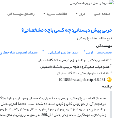
صفحه اصلی
مرور
اطلاعات نشریه
راهنمای نویسندگان
مربی پیش دبستانی: چه کسی باچه مشخصاتی؟
نوع مقاله : مقاله پژوهشی
نویسندگان
2
1
محمدحسین زارعی
احمدرضا نصر اصفهانی
سید ابراهیم میرشاه جعفری
1
دانشجوی دکتری برنامه ریزی درسی دانشگاه اصفهان
2
عضو هیات علمی گروه علوم تربیتی دانشگاه اصفهان
3
دانشکده علوم تربیتی دانشگاه اصفهان
‎10.18869/acadpub.cstp.4.8.181
چکیده
هدف از انجام این پژوهش، بررسی دیدگاههای متخصصان و مربیان دربارۀ ویژگ
در انجام آن، از دو روش کمّی و کیفی استفاده شده است. جامعۀ آماری بخ
و شبکه‌ای نمونه‌گیری شده و در بخش کمّ