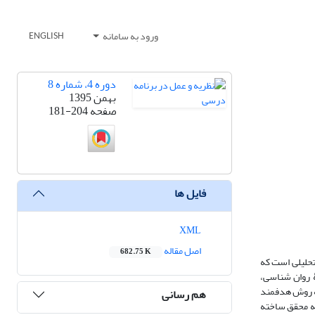
ورود به سامانه
ENGLISH
دوره 4، شماره 8
بهمن 1395
صفحه
181-204
فایل ها
XML
اصل مقاله
682.75 K
تحلیلی است که
 روان شناسی،
ن می‌باشد. 20 نفر از نمونه در بخش کیفی، به روش هدفمند
هم رسانی
رسشنامه محقق ساخته