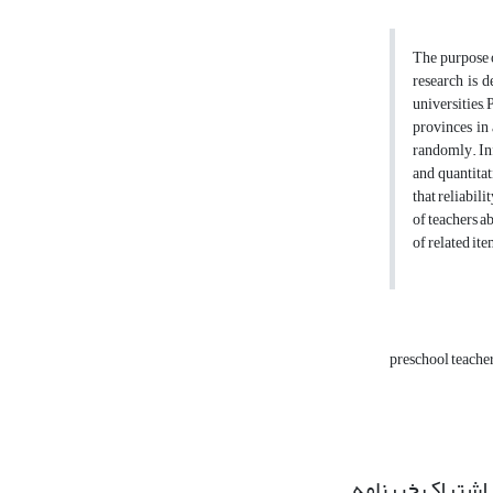
The purpose o
research is d
universities,
provinces in
randomly. Inf
and quantitat
that reliabil
of teachers ab
of related it
preschool teache
اشتراک خبرنامه