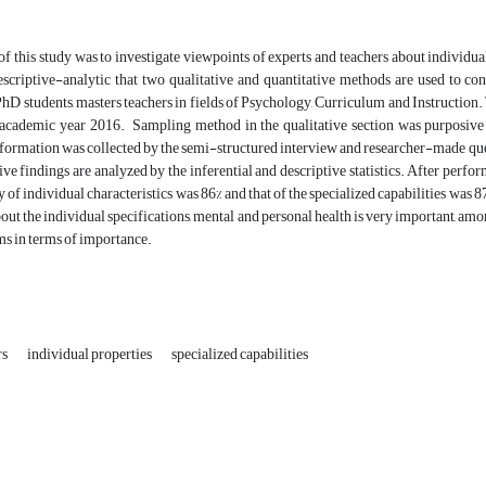
f this study was to investigate viewpoints of experts and teachers about individual 
escriptive-analytic that two qualitative and quantitative methods are used to co
 PhD students, masters teachers in fields of Psychology, Curriculum and Instruction.
 academic year 2016. Sampling method in the qualitative section was purposive a
ormation was collected by the semi-structured interview and researcher-made ques
ive findings are analyzed by the inferential and descriptive statistics. After perf
ity of individual characteristics was 86% and that of the specialized capabilities was
out the individual specifications, mental and personal health is very important, among
ems in terms of importance.
rs
individual properties
specialized capabilities