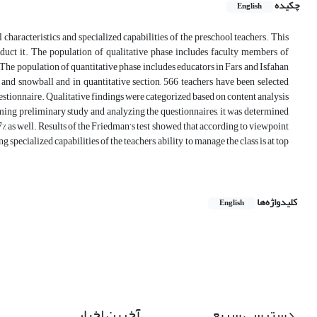
چکیده
English
characteristics and specialized capabilities of the preschool teachers. This
nduct it. The population of qualitative phase includes faculty members of
 The population of quantitative phase includes educators in Fars and Isfahan
nd snowball and in quantitative section, 566 teachers have been selected
tionnaire. Qualitative findings were categorized based on content analysis
orming preliminary study and analyzing the questionnaires, it was determined
 87% as well. Results of the Friedman’s test showed that according to viewpoint
 specialized capabilities of the teachers, ability to manage the class is at top
کلیدواژه‌ها
English
دسترسی سریع
آخرین اخبار