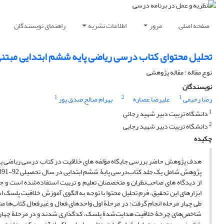
صفحه اصلی
مرور
اطلاعات نشریه
راهنمای نویسندگان
تحلیل محتوای کتاب درسی ریاضی پایه ششم ابتدایی مبتنی
نوع مقاله : مقاله پژوهشی
نویسندگان
1
2
1
رضا رحیمی
علیرضا عصاره
بهرام صالح صدق پور
1
دانشگاه تربیت دبیر شهید رجائی
2
دانشگاه تربیت دبیر شهید رجایی
چکیده
هدف پژوهش حاضر بررسی جایگاه مؤلفه ­های خلاقیت در کتاب درسی ریاضی پای
ابزارهای این تحقیق، فرم تحلیل محتوا‌ با توجه به الگوی آموزش خلاقیت پلسک 
طی چهار مرحله انجام گرفت: در مرحلۀ اول واحدهای فعال و غیرفعال کتاب‌ها 
شاخص‌های چرخۀ خلاقیت هدایت‌شدۀ پلسک، کدگذاری شدند و در مرحلۀ چهارم داد