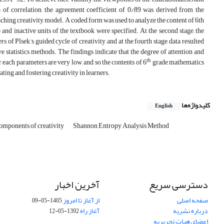
la of correlation, the agreement coefficient of 0/89 was derived from the
teaching creativity model. A coded form was used to analyze the content of 6th
 and inactive units of the textbook were specified. At the second stage, the
s of Plsek’s guided cycle of creativity, and at the fourth stage, data resulted
statistics methods. The findings indicate that the degree of attention and
th
 each parameters are very low, and so the contents of 6
grade mathematics
ating and fostering creativity in learners.
کلیدواژه‌ها
English
components of creativity
Shannon Entropy Analysis Method
دسترسی سریع
آخرین اخبار
صفحه اصلی
از آغاز تا امروز
1405-05-09
درباره نشریه
آغاز راه
1392-05-12
اعضای هیات تحریریه