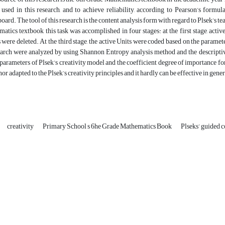
 used in this research, and to achieve reliability, according to Pearson’s formu
board. The tool of this research is the content analysis form with regard to Plsek’s 
tics textbook this task was accomplished in four stages: at the first stage, active
s were deleted. At the third stage, the active Units were coded based on the parameter
arch were analyzed by using Shannon Entropy analysis method and the descriptive 
arameters of Plsek’s creativity model and the coefficient degree of importance for
or adapted to the Plsek’s creativity principles and it hardly can be effective in gener
creativity
Primary School s 6he Grade Mathematics Book
Plseks’ guided 