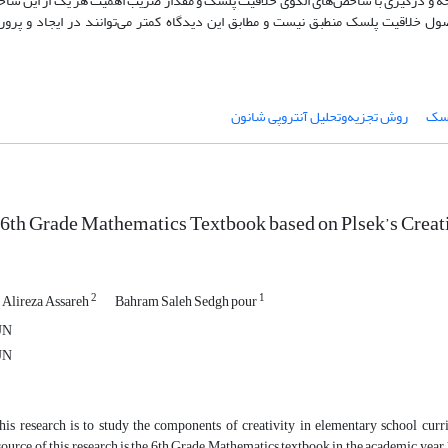
وجه و درگیری با شاخص‌های الگوی خلاقیت پلسک و مقدار ضریب اهمیت هر یک از این شاخ
ول خلاقیت پلسک منطبق نیست و مطابق این دیدگاه کمتر می‌توانند در ایجاد و پرو
لسک
روش تجزیه‌وتحلیل آنتروپی شانون
 6th Grade Mathematics Textbook based on Plsek’s Creat
2
1
Alireza Assareh
Bahram Saleh Sedgh pour
UN
UN
his research is to study the components of creativity in elementary school curr
ource of this research is the 6th Grade Mathematics textbook in the academic year 