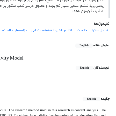
شانون مورد تجزیه‌وتحلیل قرار گرفت. نتایج حاصل حاکی از آن بود که میزان ت
ریاضی پایۀ ششم ابتدایی بسیار کم بوده و محتوای درسی کتاب مذکور بر اص
یادگیرندگان مؤثر باشند.
کلیدواژه‌ها
تحلیل محتوا
خلاقیت
کتاب ریاضی پایۀ ششم ابتدایی
مؤلفه‌های خلاقیت پ
عنوان مقاله
English
ivity Model
نویسندگان
English
چکیده
English
icula. The research method used in this research is content analysis. The
1391-92. To achieve face validity, the viewpoints of the educationalists and