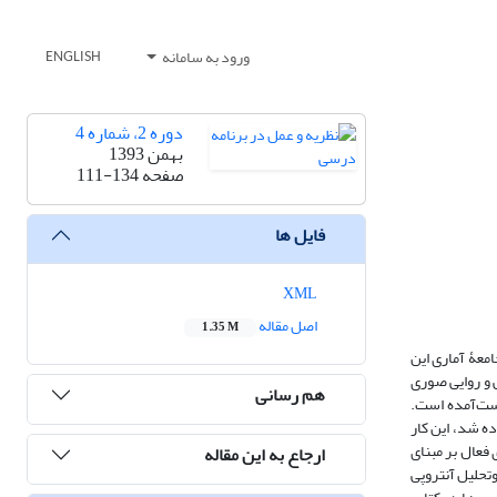
ورود به سامانه
ENGLISH
دوره 2، شماره 4
بهمن 1393
صفحه
111-134
فایل ها
XML
اصل مقاله
1.35 M
معۀ آماری این
اعتبار یابی و روایی صوری
هم رسانی
 و تربیت استفاده‌شده است و جهت پایایی با توجه به روش همبستگی پیرسون، ضریب توافق بین کدگذاران 89/0 به‌دست‌آمده است.
ه شد، این کار
فعال بر مبنای
ارجاع به این مقاله
تحلیل آنتروپی