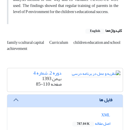
used. The findings showed that regular training of parents in the
level of P environment for the children's educational success.
کلیدواژه‌ها
English
family s cultural capital
Curriculum
children education and school
achievement
دوره 2، شماره 4
بهمن 1393
صفحه
85-110
فایل ها
XML
اصل مقاله
787.04 K