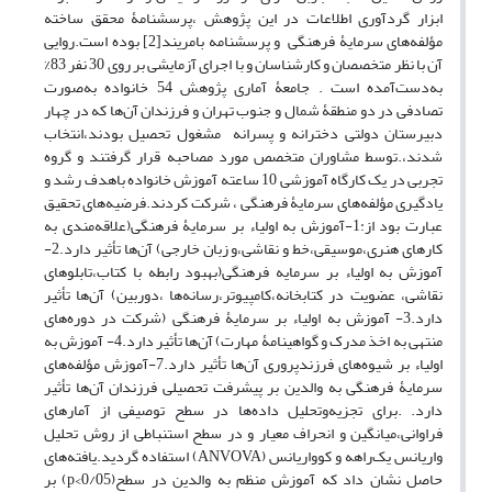
ابزار گردآوری اطلاعات در این پژوهش ،پرسشنامۀ محقق ساخته
مؤلفه‌های سرمایۀ فرهنگی و پرسشنامه بامریند[2] بوده است.روایی
آن با نظر متخصصان و کارشناسان و با اجرای آزمایشی بر روی 30 نفر 83%
به‌دست‌آمده است . جامعۀ آماری پژوهش 54 خانواده به‌صورت
تصادفی در دو منطقۀ شمال و جنوب تهران و فرزندان آن‌ها که در چهار
دبیرستان دولتی دخترانه و پسرانه مشغول تحصیل بودند،انتخاب
شدند،.توسط مشاوران متخصص مورد مصاحبه قرار گرفتند و گروه
تجربی در یک کارگاه آموزشی 10 ساعته آموزش خانواده باهدف رشد و
یادگیری مؤلفه‌های سرمایۀ فرهنگی ، شرکت کردند.فرضیه‌های تحقیق
عبارت بود از:1-آموزش به اولیاء بر سرمایۀ فرهنگی(علاقه‌مندی به
کارهای هنری،موسیقی،خط و نقاشی،و زبان خارجی) آن‌ها تأثیر دارد.2-
آموزش به اولیاء بر سرمایه فرهنگی(بهبود رابطه با کتاب،تابلوهای
نقاشی، عضویت در کتابخانه،کامپیوتر،رسانه‌ها ،دوربین) آن‌ها تأثیر
دارد.3- آموزش به اولیاء بر سرمایۀ فرهنگی (شرکت در دوره‌های
منتهی به اخذ مدرک و گواهینامۀ مهارت) آن‌ها تأثیر دارد.4- آموزش به
اولیاء بر شیوه‌های فرزندپروری آن‌ها تأثیر دارد.7-آموزش مؤلفه‌های
سرمایۀ فرهنگی به والدین بر پیشرفت تحصیلی فرزندان آن‌ها تأثیر
دارد. .برای تجزیه‌وتحلیل داده‌ها در سطح توصیفی از آمارهای
فراوانی،میانگین و انحراف معیار و در سطح استنباطی از روش تحلیل
واریانس یک‌راهه و کوواریانس (ANVOVA) استفاده گردید.یافته‌های
حاصل نشان داد که آموزش منظم به والدین در سطح(p<0/05) بر