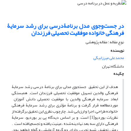
در جست‌وجوی مدل برنامۀدرسی برای رشد سرمایۀ
فرهنگی خانواده موفقیت تحصیلی فرزندان
نوع مقاله : مقاله پژوهشی
نویسنده
محمدعلی میرزابیگی
دانشگاه تهران
چکیده
هدف از این تحقیق جستجوی مدلی برای برنامۀ درسی رشد سرمایۀ
فرهنگی والدین تسهیل موفقیت تحصیلی فرزندان است. همبستگی
ابعاد سرمایه فرهنگی والدین با موفقیت تحصیلی دانش آموزان
موردمطالعه قرار گرفت و برنامۀ مؤثری برای رشد سرمایۀ فرهنگی
خانواده طراحی، اجرا و ارزیابی شد. چارچوب نظری این تحقیق برگرفته از
نظریات بوردیو[1] است. و بر اساس دیدگاه پی یر بوردیو، سرمایۀ
فرهنگی دارای سه بعد نهادینه‌شده ،عینیت یافته و تجسم‌یافته است .
روش تحقیق، شبه تجربی دارای دو گروه آزمایشی و گواه خواهد بود.